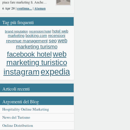
piace fare marketing lì. Anche…
6 Apr 20 |
continua...
|
Ataman
Tag più frequenti
hotel web
brand reputation
recensioni hotel
booking.com
recensioni
marketing
web
seo
revenue management
marketing turismo
web
facebook hotel
marketing turistico
expedia
instagram
Articoli recenti
Argomenti del Blog
Hospitality Online Marketing
News del Turismo
Online Distribution