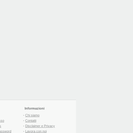
Informazioni
-
Chi siamo
sso
-
Contatti
s
-
Disclaimer e Privacy
assword
-
Lavora con noi