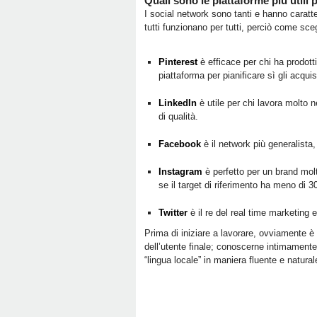
Quali sono le piattaforme più utili 
I social network sono tanti e hanno caratte
tutti funzionano per tutti, perciò come sc
Pinterest
è efficace per chi ha prodott
piattaforma per pianificare sì gli acquist
LinkedIn
è utile per chi lavora molto 
di qualità.
Facebook
è il network più generalista,
Instagram
è perfetto per un brand mol
se il target di riferimento ha meno di 3
Twitter
è il re del real time marketing e
Prima di iniziare a lavorare, ovviamente 
dell’utente finale; conoscerne intimamente
“lingua locale” in maniera fluente e natural