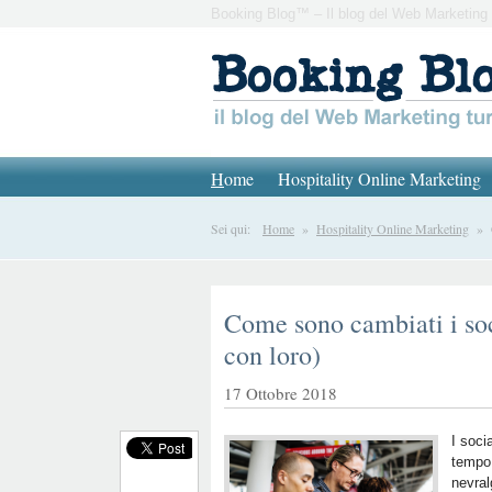
Booking Blog™ – Il blog del Web Marketing 
H
ome
Hospitality Online Marketing
Sei qui:
Home
»
Hospitality Online Marketing
» Co
Come sono cambiati i soc
con loro)
17 Ottobre 2018
I soci
tempo 
nevral