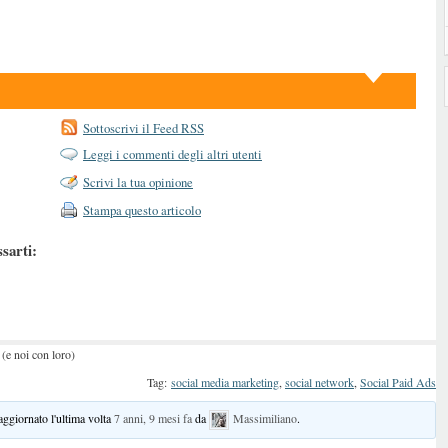
Sottoscrivi il Feed RSS
Leggi i commenti degli altri utenti
Scrivi la tua opinione
Stampa questo articolo
ssarti:
(e noi con loro)
Tag:
social media marketing
,
social network
,
Social Paid Ads
 aggiornato l'ultima volta
7 anni, 9 mesi fa
da
Massimiliano
.