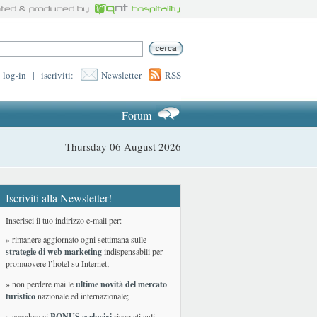
log-in
|
iscriviti:
Newsletter
RSS
Forum
Thursday 06 August 2026
Iscriviti alla Newsletter!
Inserisci il tuo indirizzo e-mail per:
» rimanere aggiornato ogni settimana sulle
strategie di web marketing
indispensabili per
promuovere l’hotel su Internet;
» non perdere mai le
ultime novità del mercato
turistico
nazionale ed internazionale
;
» accedere ai
BONUS esclusivi
riservati agli