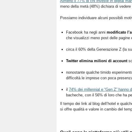
Almeno il 77% di chi investe in digital mar
meno della metà (48%) dichiara di vedere ef
Possiamo individuare alcuni possibili moti
Facebook ha negli anni
modificato l’a
che visualizzi meno post delle pagine e
circa il 60% della Generazione Z (la su
Twitter elimina milioni di account
so
nonostante qualche timido esperiment
difficoltà le imprese con poca presenz
il
74% dei millennial e “Gen Z” hanno dic
bacheche, con il 56% di loro che ha per
Il tempo dei link al blog dell’hotel e qua
si offre qualità e valore in cambio del tem