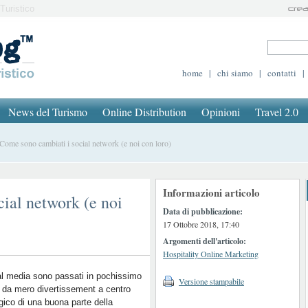
Turistico
home
|
chi siamo
|
contatti
|
News del Turismo
Online Distribution
Opinioni
Travel 2.0
me sono cambiati i social network (e noi con loro)
Informazioni articolo
ial network (e noi
Data di pubblicazione:
17 Ottobre 2018, 17:40
Argomenti dell'articolo:
Hospitality Online Marketing
al media sono passati in pochissimo
Versione stampabile
da mero divertissement a centro
gico di una buona parte della