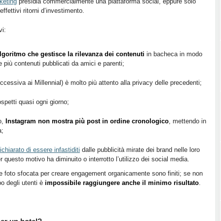
keting
presidia commercialmente una piattaforma social, eppure solo
fettivi ritorni d’investimento.
vi:
lgoritmo che gestisce la rilevanza dei contenuti
in bacheca in modo
 più contenuti pubblicati da amici e parenti;
ccessiva ai Millennial) è molto più attento alla privacy delle precedenti;
spetti quasi ogni giorno;
o,
Instagram non mostra più post in ordine cronologico
, mettendo in
a;
hiarato di essere infastiditi
dalle pubblicità mirate dei brand nelle loro
 questo motivo ha diminuito o interrotto l’utilizzo dei social media.
lche foto sfocata per creare engagement organicamente sono finiti; se non
po degli utenti è
impossibile raggiungere anche il minimo risultato
.