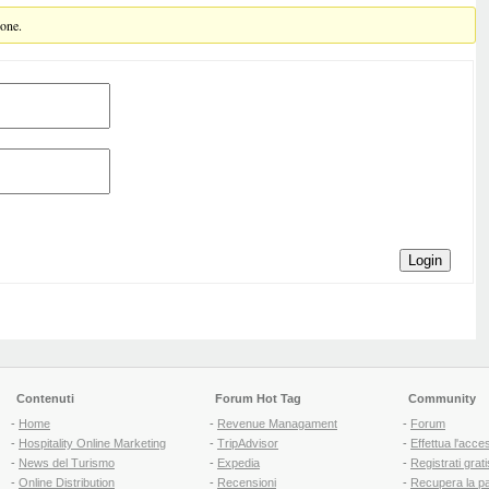
ione.
Login
Contenuti
Forum Hot Tag
Community
-
Home
-
Revenue Managament
-
Forum
-
Hospitality Online Marketing
-
TripAdvisor
-
Effettua l'acce
-
News del Turismo
-
Expedia
-
Registrati grati
-
Online Distribution
-
Recensioni
-
Recupera la p