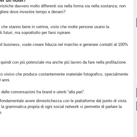
per un hotel?
ristiche davvero molto differenti sia nella forma sia nella sostanza; non
egliere dove investire tempo e denaro?
i che stanno bene in vetrina, visto che molte persone usano la
i futuri, ma soprattutto per farsi ispirare.
nel business, vuole creare fiducia nel marchio e generare contatti al 100%
 quindi con più potenziale ma anche più lavoro da fare nella profilazione.
to visivo che produce costantemente materiale fotografico, specialmente
0 anni.
 delle conversazioni fra brand e utenti “alla pari”.
è fondamentale avere dimestichezza con le piattaforme dal punto di vista
 la grammatica propria di ogni social network vi permette di parlare la
e.