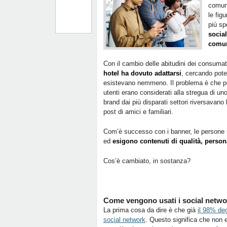
comuni
le fig
più s
socia
comuni
Con il cambio delle abitudini dei consumat
hotel ha dovuto adattarsi
, cercando poten
esistevano nemmeno. Il problema è che p
utenti erano considerati alla stregua di uno 
brand dai più disparati settori riversavano 
post di amici e familiari.
Com’è successo con i banner, le persone si
ed
esigono contenuti di qualità, persona
Cos’è cambiato, in sostanza?
Come vengono usati i social netwo
La prima cosa da dire è che già
il 98% de
social network
. Questo significa che non 