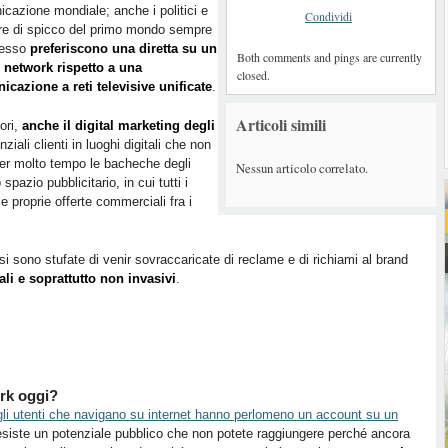
cazione mondiale; anche i politici e
Condividi
ure di spicco del primo mondo sempre
pesso
preferiscono una diretta su un
Both comments and pings are currently
l network rispetto a una
closed.
cazione a reti televisive unificate
.
Articoli simili
ori,
anche il digital marketing degli
ziali clienti in luoghi digitali che non
er molto tempo le bacheche degli
Nessun articolo correlato.
spazio pubblicitario, in cui tutti i
le proprie offerte commerciali fra i
 sono stufate di venir sovraccaricate di reclame e di richiami al brand
li e soprattutto non invasivi
.
rk oggi?
gli utenti che navigano su internet hanno perlomeno un account su un
esiste un potenziale pubblico che non potete raggiungere perché ancora