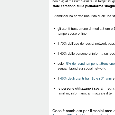
non c’è; al massimo esiste un target sfug
state cercando sulla piattaforma sbagli
Siteminder ha scritto una lista di alcune st
gli utenti trascorrono di media 2 ore e 
tempo speso online;
il 70% dell’uso dei social network pas
il 40% delle persone si informa sui soc
solo
l’8% dei venditori pone attenzione p
segua i brand sui social network;
il
46% degli utenti fra i 18 e i 34 anni
se
le persone utilizzano i social medi
familiari, informarsi, ammazzare il temp
Cosa è cambiato per il social medi