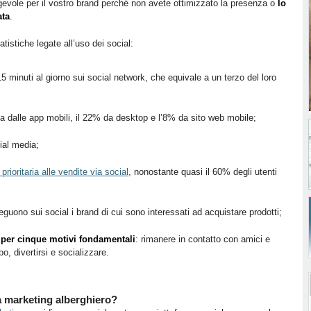
gevole per il vostro brand perché non avete ottimizzato la presenza o
lo
ata
.
atistiche legate all’uso dei social:
15 minuti al giorno sui social network, che equivale a un terzo del loro
sa dalle app mobili, il 22% da desktop e l’8% da sito web mobile;
ial media;
rioritaria alle vendite via social
, nonostante quasi il 60% degli utenti
guono sui social i brand di cui sono interessati ad acquistare prodotti;
a per cinque motivi fondamentali
: rimanere in contatto con amici e
o, divertirsi e socializzare.
a marketing alberghiero?