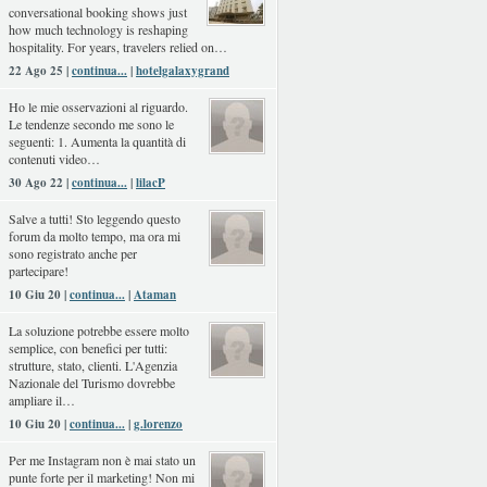
conversational booking shows just
how much technology is reshaping
hospitality. For years, travelers relied on…
22 Ago 25 |
continua...
|
hotelgalaxygrand
Ho le mie osservazioni al riguardo.
Le tendenze secondo me sono le
seguenti: 1. Aumenta la quantità di
contenuti video…
30 Ago 22 |
continua...
|
lilacP
Salve a tutti! Sto leggendo questo
forum da molto tempo, ma ora mi
sono registrato anche per
partecipare!
10 Giu 20 |
continua...
|
Ataman
La soluzione potrebbe essere molto
semplice, con benefici per tutti:
strutture, stato, clienti. L'Agenzia
Nazionale del Turismo dovrebbe
ampliare il…
10 Giu 20 |
continua...
|
g.lorenzo
Per me Instagram non è mai stato un
punte forte per il marketing! Non mi