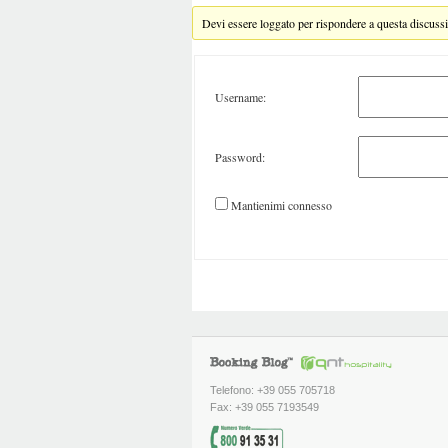
Devi essere loggato per rispondere a questa discuss
Username:
Password:
Mantienimi connesso
Telefono: +39 055 705718
Fax: +39 055 7193549