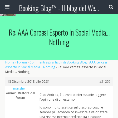
Booking Blog™ - Il blog del Web Marketing Turistico
Re: AAA Cercasi Esperto In Social Media…
Nothing
Home
›
Forum
›
Commenti agli articoli di Booking Blog
›
AAA cercasi
esperto in Social Media… Nothing
›
Re: AAA cercasi esperto in Social
Media… Nothing
18 Dicembre 2013 alle 09:31
#21255
marghe
Amministratore del
Ciao Andrea, è davvero interessante leggere
forum
l’opinione di un esterno.
Io sono molto scettica sul discorso costi: è
sempre più economico investire e valorizzare
una risorsa interna predisposta e capace