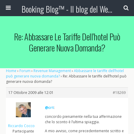
Booking Blog™ - Il blog del Web Marketing Turistico
Re: Abbassare Le Tariffe Dell’hotel Può
Generare Nuova Domanda?
Home
›
Forum
›
Revenue Management
›
Abbassare le tariffe dell’hotel
può generare nuova domanda?
›
Re: Abbassare le tariffe dell’hotel può
generare nuova domanda?
17 Ottobre 2009 alle 12:01
#18269
@crt
:
concordo pienamente nella tua affermazione
che lo sconto è l’ultima spiaggia.
Riccardo Cocco
A mio avviso, come precedentemente scritto e
Partecipante