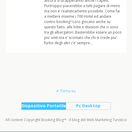
ancora si strapperanno anche i capelli.
Purtroppo piacerebbe a tutti pagare di meno
ma non e’ realisticamente possibile. Come fai
a mettere insieme i 700 Hotel ed andare
contro booking? Loro giocano anche su
questo fatto, alle lotte e divisioni che ci sono
tra gli albergatori. Basterebbe essere un poco
piu’ uniti ma e’ scontato che chi si crede piu’
furbo degli altri c’e’ sempre…
Torna su
Dispositivo Portatile
Pc Desktop
All content Copyright Booking Blog™ - Il blog del Web Marketing Turistico