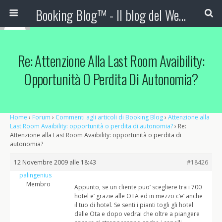
Booking Blog™ - Il blog del Web Marketing Turistico
Re: Attenzione Alla Last Room Avaibility:
Opportunità O Perdita Di Autonomia?
Home
›
Forum
›
Commenti agli articoli di Booking Blog
›
Attenzione alla
Last Room Avaibility: opportunità o perdita di autonomia?
›
Re:
Attenzione alla Last Room Avaibility: opportunità o perdita di
autonomia?
12 Novembre 2009 alle 18:43
#18426
palingenius
Membro
Appunto, se un cliente puo’ scegliere tra i 700
hotel e’ grazie alle OTA ed in mezzo c’e’ anche
il tuo di hotel. Se senti i pianti togli gli hotel
dalle Ota e dopo vedrai che oltre a piangere