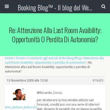
Booking Blog™ - Il blog del Web Marketing Turistico
Re: Attenzione Alla Last Room Avaibility:
Opportunità O Perdita Di Autonomia?
Home
›
Forum
›
Commenti agli articoli di Booking Blog
›
Attenzione alla
Last Room Avaibility: opportunità o perdita di autonomia?
›
Re:
Attenzione alla Last Room Avaibility: opportunità o perdita di
autonomia?
13 Novembre 2009 alle 13:36
#18429
@Riccardo_Cocco,
per strutturare la mia vendita utilizzo vari
forecast, conditi poi con una serie di ulteriori
dott_stefano_tiribocchi
dati, diciamo N variabili che mi danno la tariffa