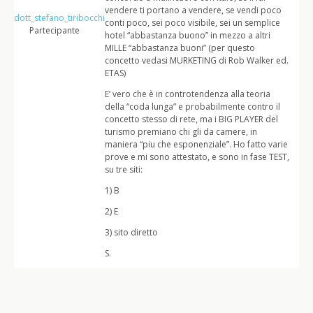
vendere ti portano a vendere, se vendi poco
dott_stefano_tiribocchi
conti poco, sei poco visibile, sei un semplice
Partecipante
hotel “abbastanza buono” in mezzo a altri
MILLE “abbastanza buoni” (per questo
concetto vedasi MURKETING di Rob Walker ed.
ETAS)
E’ vero che è in controtendenza alla teoria
della “coda lunga” e probabilmente contro il
concetto stesso di rete, ma i BIG PLAYER del
turismo premiano chi gli da camere, in
maniera “piu che esponenziale”. Ho fatto varie
prove e mi sono attestato, e sono in fase TEST,
su tre siti:
1) B
2) E
3) sito diretto
S.