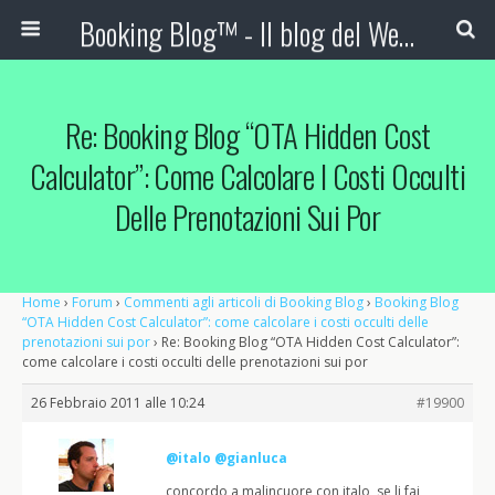
Booking Blog™ - Il blog del Web Marketing Turistico
Re: Booking Blog “OTA Hidden Cost
Calculator”: Come Calcolare I Costi Occulti
Delle Prenotazioni Sui Por
Home
›
Forum
›
Commenti agli articoli di Booking Blog
›
Booking Blog
“OTA Hidden Cost Calculator”: come calcolare i costi occulti delle
prenotazioni sui por
›
Re: Booking Blog “OTA Hidden Cost Calculator”:
come calcolare i costi occulti delle prenotazioni sui por
26 Febbraio 2011 alle 10:24
#19900
@italo
@gianluca
concordo a malincuore con italo, se li fai