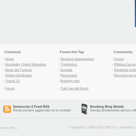
Contenuti
Forum Hot Tag
Community
-
Home
-
Revenue Managament
-
Forum
-
Hospitality Online Marketing
-
TripAdvisor
-
Effettua l'acce
-
News del Turismo
-
Expedia
-
Registrati grati
-
Online Distribution
-
Recensioni
-
Recupera la p
-
Travel 2.0
-
Booking.com
-
Forum
-
Tutti i tag del forum
Sottoscrivi il Feed RSS
Booking Blog Mobile
Resta sempre aggiornato ed in contatto
Naviga direttamente dal tuo cel
Copyright © 2006-2026 QNT S.r.l.
www.qnt.it