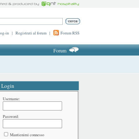
log-in
|
Registrati al forum
|
Forum RSS
Forum
Login
Username:
Password:
Mantienimi connesso