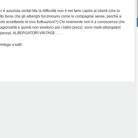
i è assoluta verità! Ma la difficoltà non è nel farlo capire ai clienti (che lo
lto bene che gli alberghi funzionano come le compagnie aeree, perchè a
emi accettando le loro fluttuazioni?) Chi realmente non è a conoscenza che
agionalità e quindi non esistono più i listini prezzi, sono molti albergatori
 eleganza): ALBERGATORI VINTAGE……
ntage a tutti!