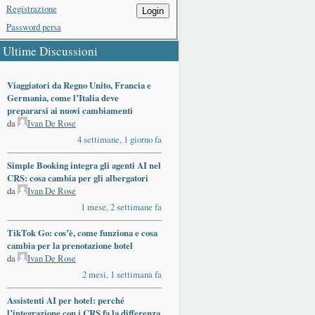
Registrazione
Login
Password persa
Ultime Discussioni
Viaggiatori da Regno Unito, Francia e
Germania, come l’Italia deve
prepararsi ai nuovi cambiamenti
da
Ivan De Rose
4 settimane, 1 giorno fa
Simple Booking integra gli agenti AI nel
CRS: cosa cambia per gli albergatori
da
Ivan De Rose
1 mese, 2 settimane fa
TikTok Go: cos’è, come funziona e cosa
cambia per la prenotazione hotel
da
Ivan De Rose
2 mesi, 1 settimana fa
Assistenti AI per hotel: perché
l’integrazione con i CRS fa la differenza