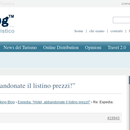
Turistico
home
|
chi siamo
|
contatti
|
News del Turismo
Online Distribution
Opinioni
Travel 2.0
ndonate il listino prezzi!”
oking Blog
›
Expedia: “Hotel, abbandonate il listino prezzi!”
›
Re: Expedia:
#19943