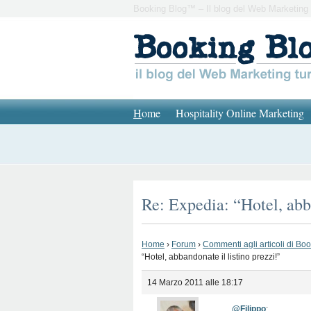
Booking Blog™ – Il blog del Web Marketing 
H
ome
Hospitality Online Marketing
Re: Expedia: “Hotel, abba
Home
›
Forum
›
Commenti agli articoli di Bo
“Hotel, abbandonate il listino prezzi!”
14 Marzo 2011 alle 18:17
@Filippo
: