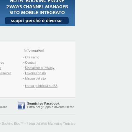
Informazioni
-
Chi siamo
sso
-
Contatti
s
-
Disclaimer e Privacy
assword
-
Lavora con noi
-
Mappa del sito
-
La tua pubblicità su BB
Seguici su Facebook
lulare
Entra nel gruppo
e
diventa un fan
-
Booking Blog
™ -
Il blog del Web Marketing Turistico