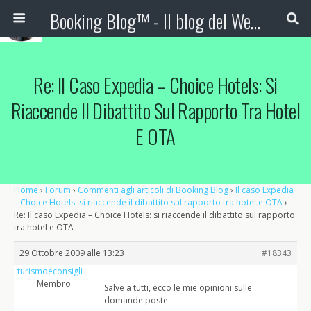
Booking Blog™ - Il blog del Web Marketing Turistico
Re: Il Caso Expedia – Choice Hotels: Si
Riaccende Il Dibattito Sul Rapporto Tra Hotel
E OTA
Home
›
Forum
›
Commenti agli articoli di Booking Blog
›
Il caso Expedia
– Choice Hotels: si riaccende il dibattito sul rapporto tra hotel e OTA
›
Re: Il caso Expedia – Choice Hotels: si riaccende il dibattito sul rapporto
tra hotel e OTA
29 Ottobre 2009 alle 13:23
#18343
turismoeconsigli
Membro
Salve a tutti, ecco le mie opinioni sulle
domande poste.