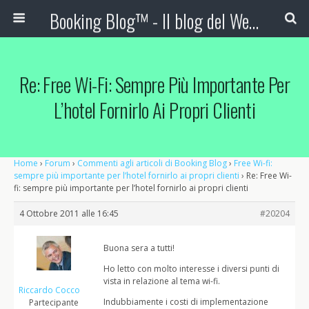
Booking Blog™ - Il blog del Web Marketing Turistico
Re: Free Wi-Fi: Sempre Più Importante Per
L’hotel Fornirlo Ai Propri Clienti
Home
›
Forum
›
Commenti agli articoli di Booking Blog
›
Free Wi-fi:
sempre più importante per l’hotel fornirlo ai propri clienti
›
Re: Free Wi-
fi: sempre più importante per l’hotel fornirlo ai propri clienti
4 Ottobre 2011 alle 16:45
#20204
Buona sera a tutti!
Ho letto con molto interesse i diversi punti di
vista in relazione al tema wi-fi.
Riccardo Cocco
Indubbiamente i costi di implementazione
Partecipante