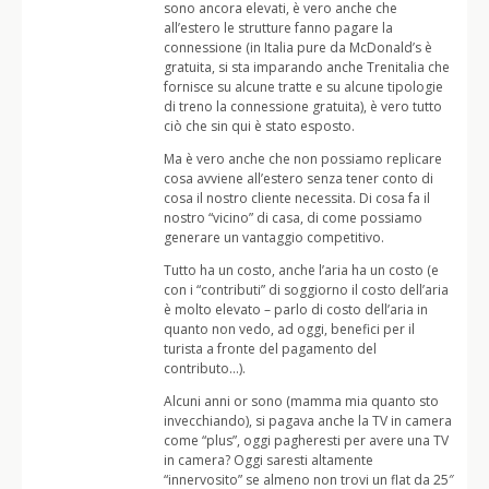
sono ancora elevati, è vero anche che
all’estero le strutture fanno pagare la
connessione (in Italia pure da McDonald’s è
gratuita, si sta imparando anche Trenitalia che
fornisce su alcune tratte e su alcune tipologie
di treno la connessione gratuita), è vero tutto
ciò che sin qui è stato esposto.
Ma è vero anche che non possiamo replicare
cosa avviene all’estero senza tener conto di
cosa il nostro cliente necessita. Di cosa fa il
nostro “vicino” di casa, di come possiamo
generare un vantaggio competitivo.
Tutto ha un costo, anche l’aria ha un costo (e
con i “contributi” di soggiorno il costo dell’aria
è molto elevato – parlo di costo dell’aria in
quanto non vedo, ad oggi, benefici per il
turista a fronte del pagamento del
contributo…).
Alcuni anni or sono (mamma mia quanto sto
invecchiando), si pagava anche la TV in camera
come “plus”, oggi pagheresti per avere una TV
in camera? Oggi saresti altamente
“innervosito” se almeno non trovi un flat da 25″