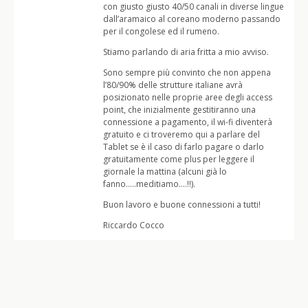
con giusto giusto 40/50 canali in diverse lingue
dall’aramaico al coreano moderno passando
per il congolese ed il rumeno.
Stiamo parlando di aria fritta a mio avviso.
Sono sempre più convinto che non appena
l’80/90% delle strutture italiane avrà
posizionato nelle proprie aree degli access
point, che inizialmente gestitiranno una
connessione a pagamento, il wi-fi diventerà
gratuito e ci troveremo qui a parlare del
Tablet se è il caso di farlo pagare o darlo
gratuitamente come plus per leggere il
giornale la mattina (alcuni già lo
fanno…..meditiamo….!!).
Buon lavoro e buone connessioni a tutti!
Riccardo Cocco