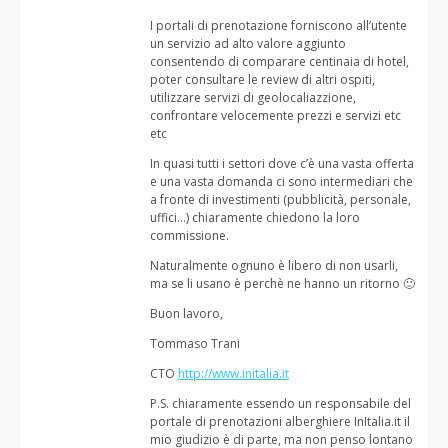
I portali di prenotazione forniscono all’utente
un servizio ad alto valore aggiunto
consentendo di comparare centinaia di hotel,
poter consultare le review di altri ospiti,
utilizzare servizi di geolocaliazzione,
confrontare velocemente prezzi e servizi etc
etc
In quasi tutti i settori dove c’è una vasta offerta
e una vasta domanda ci sono intermediari che
a fronte di investimenti (pubblicità, personale,
uffici…) chiaramente chiedono la loro
commissione.
Naturalmente ognuno è libero di non usarli,
ma se li usano è perchè ne hanno un ritorno 🙂
Buon lavoro,
Tommaso Trani
CTO
http://www.initalia.it
P.S. chiaramente essendo un responsabile del
portale di prenotazioni alberghiere InItalia.it il
mio giudizio è di parte, ma non penso lontano