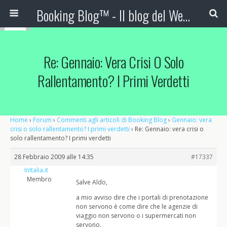
Booking Blog™ - Il blog del Web Marketing Turistico
Re: Gennaio: Vera Crisi O Solo
Rallentamento? I Primi Verdetti
Home
›
Forum
›
Commenti agli articoli di Booking Blog
›
Gennaio: vera
crisi o solo rallentamento? I primi verdetti
›
Re: Gennaio: vera crisi o
solo rallentamento? I primi verdetti
28 Febbraio 2009 alle 14:35
#17337
InItalia.it
Membro
Salve Aldo,
a mio avviso dire che i portali di prenotazione
non servono è come dire che le agenzie di
viaggio non servono o i supermercati non
servono.