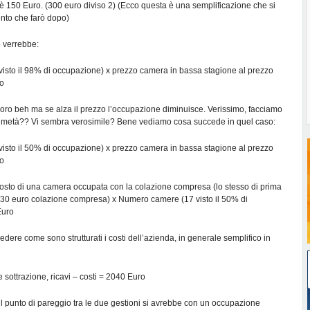
 è 150 Euro. (300 euro diviso 2) (Ecco questa è una semplificazione che si
nto che farò dopo)
o verrebbe:
sto il 98% di occupazione) x prezzo camera in bassa stagione al prezzo
o
n coro beh ma se alza il prezzo l’occupazione diminuisce. Verissimo, facciamo
a metà?? Vi sembra verosimile? Bene vediamo cosa succede in quel caso:
sto il 50% di occupazione) x prezzo camera in bassa stagione al prezzo
o
costo di una camera occupata con la colazione compresa (lo stesso di prima
 30 euro colazione compresa) x Numero camere (17 visto il 50% di
Euro
dere come sono strutturati i costi dell’azienda, in generale semplifico in
sottrazione, ricavi – costi = 2040 Euro
il punto di pareggio tra le due gestioni si avrebbe con un occupazione