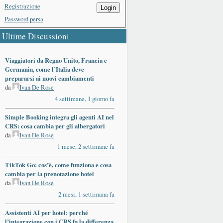
Registrazione
Login
Password persa
Ultime Discussioni
Viaggiatori da Regno Unito, Francia e
Germania, come l’Italia deve
prepararsi ai nuovi cambiamenti
da
Ivan De Rose
4 settimane, 1 giorno fa
Simple Booking integra gli agenti AI nel
CRS: cosa cambia per gli albergatori
da
Ivan De Rose
1 mese, 2 settimane fa
TikTok Go: cos’è, come funziona e cosa
cambia per la prenotazione hotel
da
Ivan De Rose
2 mesi, 1 settimana fa
Assistenti AI per hotel: perché
l’integrazione con i CRS fa la differenza