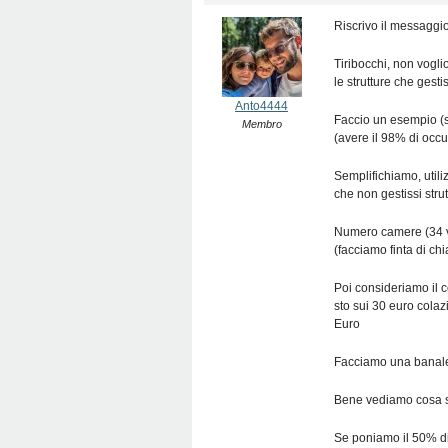
Riscrivo il messaggi
Tiribocchi, non vogli
le strutture che gesti
Anto4444
Faccio un esempio (s
Membro
(avere il 98% di occ
Semplifichiamo, utili
che non gestissi stru
Numero camere (34 vi
(facciamo finta di c
Poi consideriamo il 
sto sui 30 euro cola
Euro
Facciamo una banale 
Bene vediamo cosa s
Se poniamo il 50% di 