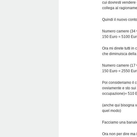
cui dovresti vendere
collega al ragioname
Quindi il nuovo cont
Numero camere (34 vi
150 Euro = 5100 Eur
Ora mi direte tutti i
che diminuisca dell
Numero camere (17 vi
150 Euro = 2550 Eur
Poi consideriamo il 
ovviamente e sto sui
occupazione)= 510 
(anche qui bisogna ve
quel modo)
Facciamo una banale 
Ora non per dire ma 