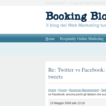
Booking Blog™ – Il blog del Web Marketing 
H
ome
Hospitality Online Marketing
Re: Twitter vs Facebook:
tweets
Home
›
Forum
›
Revenue Management
›
Twi
vs Facebook: ancora pochi gli Italiani che s
15 Maggio 2009 alle 13:19