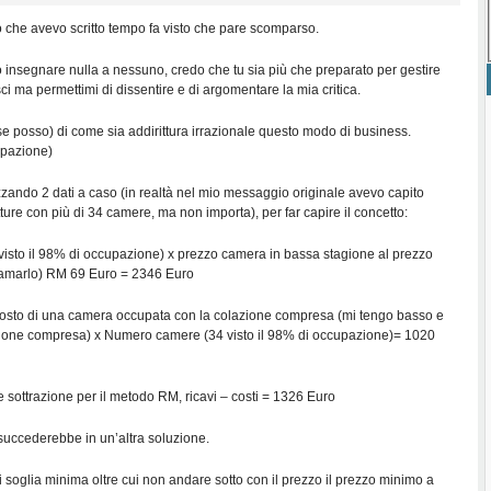
o che avevo scritto tempo fa visto che pare scomparso.
o insegnare nulla a nessuno, credo che tu sia più che preparato per gestire
sci ma permettimi di dissentire e di argomentare la mia critica.
e posso) di come sia addirittura irrazionale questo modo di business.
upazione)
zzando 2 dati a caso (in realtà nel mio messaggio originale avevo capito
tture con più di 34 camere, ma non importa), per far capire il concetto:
sto il 98% di occupazione) x prezzo camera in bassa stagione al prezzo
hiamarlo) RM 69 Euro = 2346 Euro
costo di una camera occupata con la colazione compresa (mi tengo basso e
zione compresa) x Numero camere (34 visto il 98% di occupazione)= 1020
sottrazione per il metodo RM, ricavi – costi = 1326 Euro
uccederebbe in un’altra soluzione.
soglia minima oltre cui non andare sotto con il prezzo il prezzo minimo a