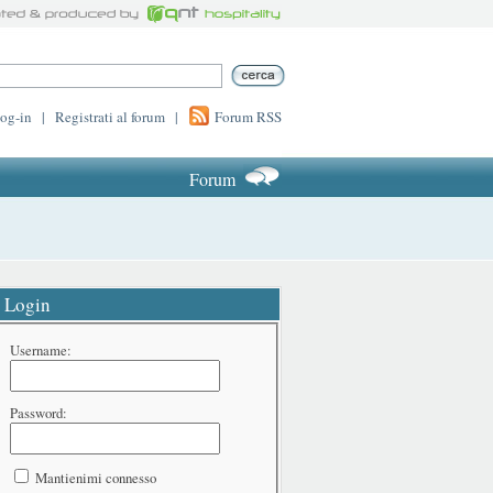
log-in
|
Registrati al forum
|
Forum RSS
Forum
Login
Username:
Password:
Mantienimi connesso