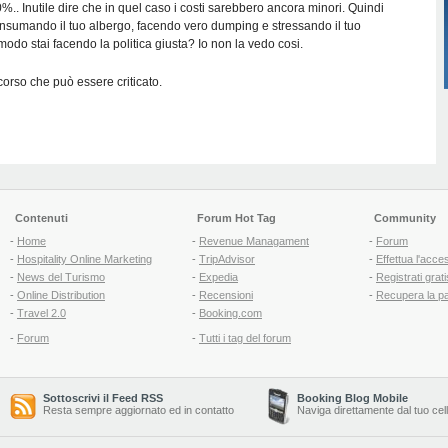
.. Inutile dire che in quel caso i costi sarebbero ancora minori. Quindi
nsumando il tuo albergo, facendo vero dumping e stressando il tuo
odo stai facendo la politica giusta? Io non la vedo cosi.
orso che può essere criticato.
Contenuti
Forum Hot Tag
Community
-
Home
-
Revenue Managament
-
Forum
-
Hospitality Online Marketing
-
TripAdvisor
-
Effettua l'acce
-
News del Turismo
-
Expedia
-
Registrati grati
-
Online Distribution
-
Recensioni
-
Recupera la p
-
Travel 2.0
-
Booking.com
-
Forum
-
Tutti i tag del forum
Sottoscrivi il Feed RSS
Booking Blog Mobile
Resta sempre aggiornato ed in contatto
Naviga direttamente dal tuo cel