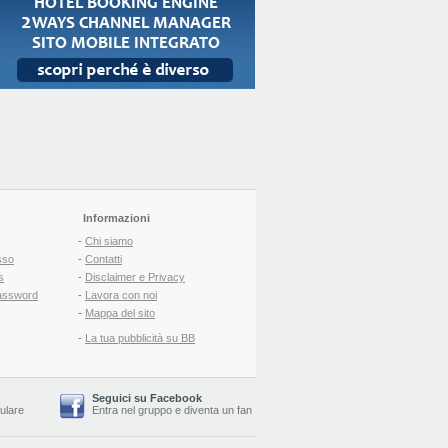
Informazioni
-
Chi siamo
sso
-
Contatti
s
-
Disclaimer e Privacy
assword
-
Lavora con noi
-
Mappa del sito
-
La tua pubblicità su BB
Seguici su Facebook
lulare
Entra nel gruppo
e
diventa un fan