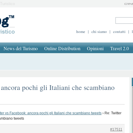
Turistico
home
|
chi siamo
|
contatti
|
News del Turismo
Online Distribution
Opinioni
Travel 2.0
 ancora pochi gli Italiani che scambiano
tter vs Facebook: ancora pochi gli Italiani che scambiano tweets
›
Re: Twitter
cambiano tweets
#17511