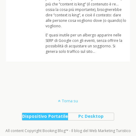
più che “content is king” (il contenuto è re…
ossia la cosa più importante), bisognerebbe
dire “context is king”, e cioè il contesto: dare
alle persone cosa vogliono dove (o quando) lo
vogliono.
E’ quasi inutile per un albergo apparire nelle
SERP di Google con gli eventi, senza offrire la
possibilità di acquistare un soggiorno. Si
genera solo traffico sul sito…
Torna su
Dispositivo Portatile
Pc Desktop
All content Copyright Booking Blog™ - Il blog del Web Marketing Turistico