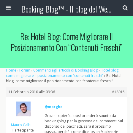
Booking Blog™ - Il blog del Web Marketing Turistico
Re: Hotel Blog: Come Migliorare Il
Posizionamento Con “contenuti Freschi”
Home
›
Forum
›
Commenti agli articoli di Booking Blog
›
Hotel blog:
come migliorare il posizionamento con “contenuti freschi”
›
Re: Hotel
blog: come migliorare il posizionamento con “contenuti freschi”
11 Febbraio 2010 alle 09:36
#18915
@marghe
Grazie copierò… ops! prenderò spunto da
bookingblog per la gestione dei commenti! Sul
Mauro Calbi
discorso dei pacchetti, sarà il prossimo
Partecipante
passo…perché, come dice Josiah Mackenzie,