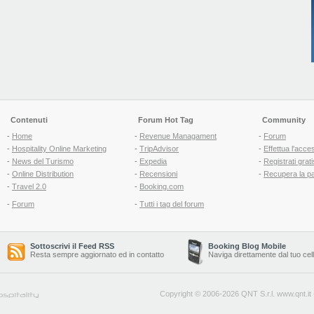
Contenuti
Forum Hot Tag
Community
-
Home
-
Revenue Managament
-
Forum
-
Hospitality Online Marketing
-
TripAdvisor
-
Effettua l'acce
-
News del Turismo
-
Expedia
-
Registrati grati
-
Online Distribution
-
Recensioni
-
Recupera la p
-
Travel 2.0
-
Booking.com
-
Forum
-
Tutti i tag del forum
Sottoscrivi il Feed RSS
Booking Blog Mobile
Resta sempre aggiornato ed in contatto
Naviga direttamente dal tuo cel
Copyright © 2006-2026 QNT S.r.l.
www.qnt.it