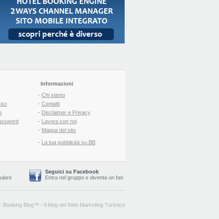
Informazioni
-
Chi siamo
sso
-
Contatti
s
-
Disclaimer e Privacy
assword
-
Lavora con noi
-
Mappa del sito
-
La tua pubblicità su BB
Seguici su Facebook
lulare
Entra nel gruppo
e
diventa un fan
-
Booking Blog
™ -
Il blog del Web Marketing Turistico