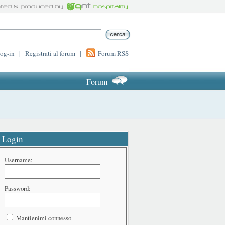
log-in
|
Registrati al forum
|
Forum RSS
Forum
Login
Username:
Password:
Mantienimi connesso