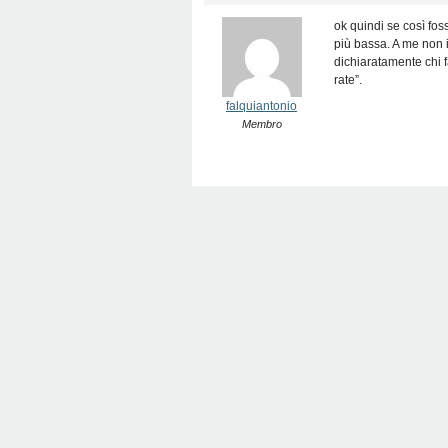
ok quindi se così foss
più bassa. A me non i
dichiaratamente chi f
rate”.
falquiantonio
Membro