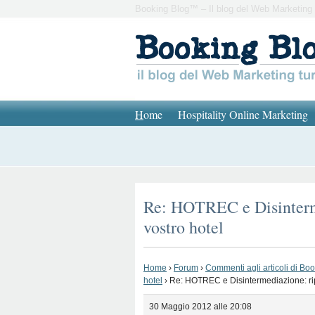
Booking Blog™ – Il blog del Web Marketing 
H
ome
Hospitality Online Marketing
Re: HOTREC e Disinterme
vostro hotel
Home
›
Forum
›
Commenti agli articoli di Bo
hotel
›
Re: HOTREC e Disintermediazione: ripr
30 Maggio 2012 alle 20:08