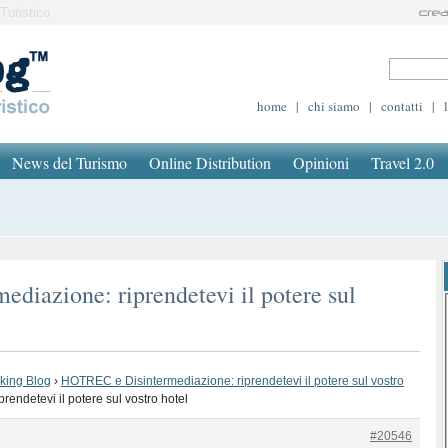
Turistico
home
|
chi siamo
|
contatti
|
News del Turismo
Online Distribution
Opinioni
Travel 2.0
diazione: riprendetevi il potere sul
oking Blog
›
HOTREC e Disintermediazione: riprendetevi il potere sul vostro
endetevi il potere sul vostro hotel
#20546