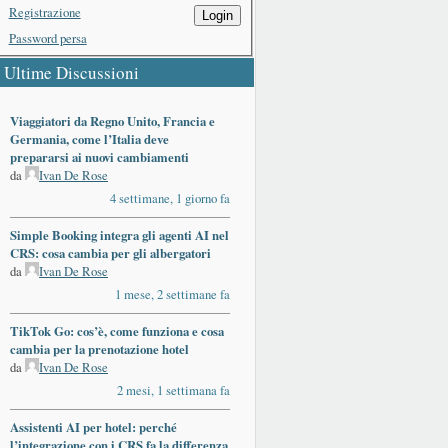
Registrazione
Login
Password persa
Ultime Discussioni
Viaggiatori da Regno Unito, Francia e
Germania, come l’Italia deve
prepararsi ai nuovi cambiamenti
da
Ivan De Rose
4 settimane, 1 giorno fa
Simple Booking integra gli agenti AI nel
CRS: cosa cambia per gli albergatori
da
Ivan De Rose
1 mese, 2 settimane fa
TikTok Go: cos’è, come funziona e cosa
cambia per la prenotazione hotel
da
Ivan De Rose
2 mesi, 1 settimana fa
Assistenti AI per hotel: perché
l’integrazione con i CRS fa la differenza