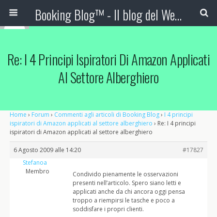
Booking Blog™ - Il blog del Web Marketing Turistico
Re: I 4 Principi Ispiratori Di Amazon Applicati
Al Settore Alberghiero
Home
›
Forum
›
Commenti agli articoli di Booking Blog
›
I 4 principi
ispiratori di Amazon applicati al settore alberghiero
›
Re: I 4 principi
ispiratori di Amazon applicati al settore alberghiero
6 Agosto 2009 alle 14:20
#17827
Stefanoa
Membro
Condivido pienamente le osservazioni
presenti nell’articolo. Spero siano letti e
applicati anche da chi ancora oggi pensa
troppo a riempirsi le tasche e poco a
soddisfare i propri clienti.