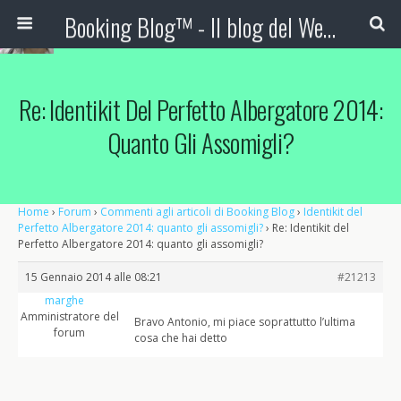
Booking Blog™ - Il blog del Web Marketing Turistico
Re: Identikit Del Perfetto Albergatore 2014:
Quanto Gli Assomigli?
Home
›
Forum
›
Commenti agli articoli di Booking Blog
›
Identikit del
Perfetto Albergatore 2014: quanto gli assomigli?
›
Re: Identikit del
Perfetto Albergatore 2014: quanto gli assomigli?
15 Gennaio 2014 alle 08:21
#21213
marghe
Amministratore del
Bravo Antonio, mi piace soprattutto l’ultima
forum
cosa che hai detto