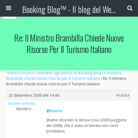
Booking Blog™ - Il blog del Web Marketing Turistico
Re: Il Ministro Brambilla Chiede Nuove
Risorse Per Il Turismo Italiano
Home
›
Forum
›
Commenti agli articoli di Booking Blog
›
Il ministro
Brambilla chiede nuove risorse per il Turismo italiano
›
Re: Il ministro
Brambilla chiede nuove risorse per il Turismo italiano
25 Settembre 2009 alle 14:44
#18064
luciano ardoino
Membro
@Danilo
Stiamo dicendo la stessa cosa (2009 peggiore
del 2008), che è stata un’annata non certo
produttiva.