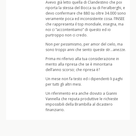
Avevo già letto quella di Clandestino che poi
riporta la stessa del Bocca su di Feralberghi, e
devo confermare che 880 su oltre 34.000 sono
veramente poca ed inconsistente cosa. l’INSEE
che rappresenta il top mondiale, insegna, ma
noi ci “accontentiamo” di questo ed io
purtroppo non ci credo.
Non per pessimismo, per amor del cielo, ma
sono troppi anni che sento queste str…anezze.
Prima mi riferivo alla tua considerazione in
merito alla ripresa che se è minoritaria
dell’anno scorso; che ripresa è?
Un mese non fa testo ed i dipendenti li paghi
per tutti gli altri mesi.
Un riferimento era anche dovuto a Gianni
Vannella che reputa produttive le richieste
impossibili della Brambilla al dicastero
finanziario.