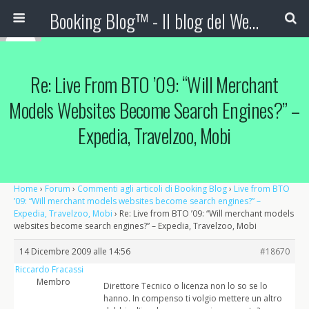
Booking Blog™ - Il blog del Web Marketing Turistico
Re: Live From BTO ’09: “Will Merchant
Models Websites Become Search Engines?” –
Expedia, Travelzoo, Mobi
Home
›
Forum
›
Commenti agli articoli di Booking Blog
›
Live from BTO
’09: “Will merchant models websites become search engines?” –
Expedia, Travelzoo, Mobi
›
Re: Live from BTO ’09: “Will merchant models
websites become search engines?” – Expedia, Travelzoo, Mobi
14 Dicembre 2009 alle 14:56
#18670
Riccardo Fracassi
Membro
Direttore Tecnico o licenza non lo so se lo
hanno. In compenso ti volgio mettere un altro