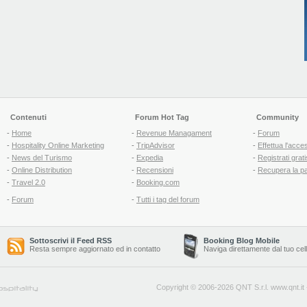
Contenuti
Forum Hot Tag
Community
-
Home
-
Revenue Managament
-
Forum
-
Hospitality Online Marketing
-
TripAdvisor
-
Effettua l'acce
-
News del Turismo
-
Expedia
-
Registrati grati
-
Online Distribution
-
Recensioni
-
Recupera la p
-
Travel 2.0
-
Booking.com
-
Forum
-
Tutti i tag del forum
Sottoscrivi il Feed RSS
Booking Blog Mobile
Resta sempre aggiornato ed in contatto
Naviga direttamente dal tuo cel
Copyright © 2006-2026 QNT S.r.l.
www.qnt.it