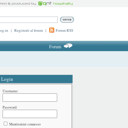
log-in
|
Registrati al forum
|
Forum RSS
Forum
Login
Username:
Password:
Mantienimi connesso