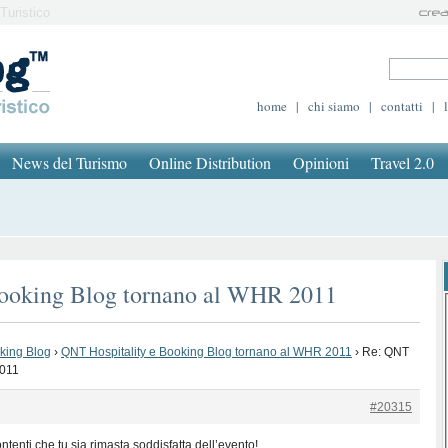
Turistico
home
|
chi siamo
|
contatti
|
News del Turismo
Online Distribution
Opinioni
Travel 2.0
Booking Blog tornano al WHR 2011
oking Blog
›
QNT Hospitality e Booking Blog tornano al WHR 2011
›
Re: QNT
2011
#20315
tenti che tu sia rimasta soddisfatta dell’evento!