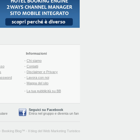
Informazioni
-
Chi siamo
sso
-
Contatti
s
-
Disclaimer e Privacy
assword
-
Lavora con noi
-
Mappa del sito
-
La tua pubblicità su BB
Seguici su Facebook
lulare
Entra nel gruppo
e
diventa un fan
-
Booking Blog
™ -
Il blog del Web Marketing Turistico