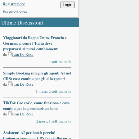
Registrazione
Login
Password persa
Ultime Discussioni
Viaggiatori da Regno Unito, Francia e
Germania, come l’Italia deve
prepararsi ai nuovi cambiamenti
da
Ivan De Rose
4 settimane fa
Simple Booking integra gli agenti AI nel
CRS: cosa cambia per gli albergatori
da
Ivan De Rose
1 mese, 2 settimane fa
TikTok Go: cos’è, come funziona e cosa
cambia per la prenotazione hotel
da
Ivan De Rose
2 mesi, 1 settimana fa
Assistenti AI per hotel: perché
l’integrazione con i CRS fa la differenza