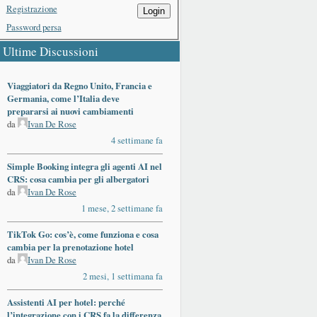
Registrazione
Login
Password persa
Ultime Discussioni
Viaggiatori da Regno Unito, Francia e
Germania, come l’Italia deve
prepararsi ai nuovi cambiamenti
da
Ivan De Rose
4 settimane fa
Simple Booking integra gli agenti AI nel
CRS: cosa cambia per gli albergatori
da
Ivan De Rose
1 mese, 2 settimane fa
TikTok Go: cos’è, come funziona e cosa
cambia per la prenotazione hotel
da
Ivan De Rose
2 mesi, 1 settimana fa
Assistenti AI per hotel: perché
l’integrazione con i CRS fa la differenza