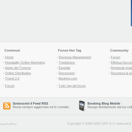
Contenuti
Forum Hot Tag
Community
-
Home
-
Revenue Managament
-
Forum
-
Hospitality Online Marketing
-
TripAdvisor
-
Effettua l'acce
-
News del Turismo
-
Expedia
-
Registrati grati
-
Online Distribution
-
Recensioni
-
Recupera la p
-
Travel 2.0
-
Booking.com
-
Forum
-
Tutti i tag del forum
Sottoscrivi il Feed RSS
Booking Blog Mobile
Resta sempre aggiornato ed in contatto
Naviga direttamente dal tuo cel
Copyright © 2006-2026 QNT S.r.l.
www.qnt.it