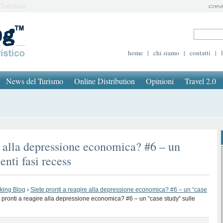
Turistico
home
|
chi siamo
|
contatti
|
News del Turismo
Online Distribution
Opinioni
Travel 2.0
re alla depressione economica? #6 – un
enti fasi recess
oking Blog
›
Siete pronti a reagire alla depressione economica? #6 – un “case
 pronti a reagire alla depressione economica? #6 – un “case study” sulle