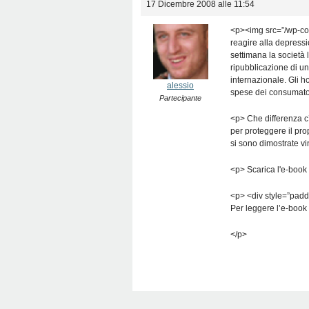
17 Dicembre 2008 alle 11:54
<p><img src=”/wp-co
reagire alla depress
settimana la società
ripubblicazione di un
internazionale. Gli ho
alessio
spese dei consumato
Partecipante
<p> Che differenza c’è
per proteggere il pro
si sono dimostrate vi
<p> Scarica l'e-book
<p> <div style=”pad
Per leggere l’e-book 
</p>