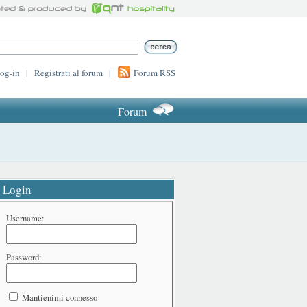
log-in
|
Registrati al forum
|
Forum RSS
Forum
Login
Username:
Password:
Mantienimi connesso