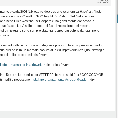
#17109
ntent/uploads/2008/12/reagire-depressione-economica-6.jpg” alt=”hotel
ione economica 6″ width=”100″ height=”70″ align=”left” />La scorsa
 londinese PriceWaterhouseCoopers ci ha gentilmente concesso la
 suo “case study” sulle precedenti fasi di recessione del mercato
tel e i ristoranti sono sempre state tra le aree più colpite dai tagli nelle
ri.</p>
 rispetto alla situazione attuale, cosa possono fare proprietari e direttori
prio business in un mercato così volatile ed imprevedibile? Quali strategie
ncenti nelle precedenti crisi?</p>
Hotels: managing in a downturn
(in inglese)</p>
ding: 5px; background-color:#EEEEEE; border: solid 1px #CCCCCC”>NB:
(in .pdf) è necessario
installare gratuitamente Acrobat Reader
</div>