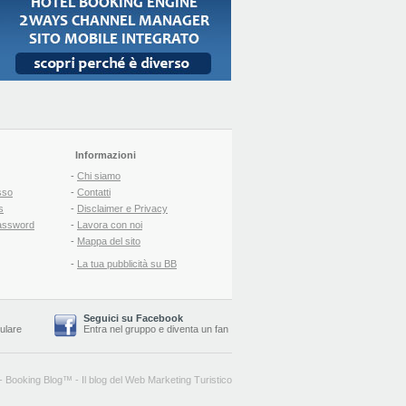
Informazioni
-
Chi siamo
sso
-
Contatti
s
-
Disclaimer e Privacy
assword
-
Lavora con noi
-
Mappa del sito
-
La tua pubblicità su BB
Seguici su Facebook
lulare
Entra nel gruppo
e
diventa un fan
-
Booking Blog
™ -
Il blog del Web Marketing Turistico