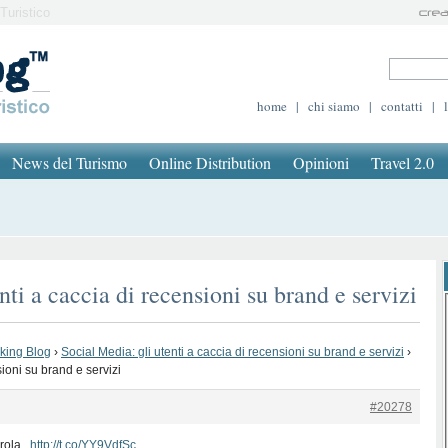
Turistico
home
|
chi siamo
|
contatti
|
News del Turismo
Online Distribution
Opinioni
Travel 2.0
nti a caccia di recensioni su brand e servizi
oking Blog
›
Social Media: gli utenti a caccia di recensioni su brand e servizi
›
sioni su brand e servizi
#20278
rola..
http://t.co/YY9VdfSc