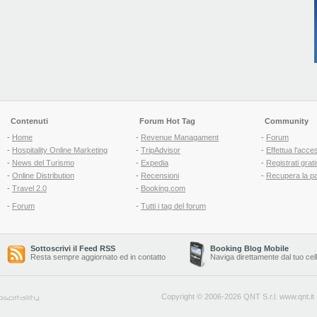
Contenuti
Forum Hot Tag
Community
-
Home
-
Revenue Managament
-
Forum
-
Hospitality Online Marketing
-
TripAdvisor
-
Effettua l'acce
-
News del Turismo
-
Expedia
-
Registrati grati
-
Online Distribution
-
Recensioni
-
Recupera la p
-
Travel 2.0
-
Booking.com
-
Forum
-
Tutti i tag del forum
Sottoscrivi il Feed RSS
Booking Blog Mobile
Resta sempre aggiornato ed in contatto
Naviga direttamente dal tuo cel
Copyright © 2006-2026 QNT S.r.l.
www.qnt.it