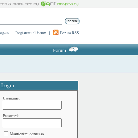
log-in
|
Registrati al forum
|
Forum RSS
Forum
Login
Username:
Password:
Mantienimi connesso