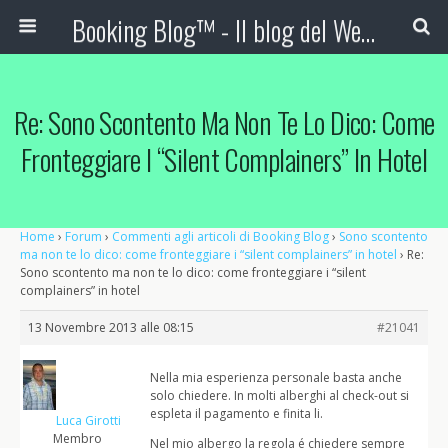
Booking Blog™ - Il blog del Web Marketing Turistico
Re: Sono Scontento Ma Non Te Lo Dico: Come
Fronteggiare I “silent Complainers” In Hotel
Home
›
Forum
›
Commenti agli articoli di Booking Blog
›
Sono scontento
ma non te lo dico: come fronteggiare i “silent complainers” in hotel
›
Re:
Sono scontento ma non te lo dico: come fronteggiare i “silent
complainers” in hotel
13 Novembre 2013 alle 08:15
#21041
Nella mia esperienza personale basta anche
solo chiedere. In molti alberghi al check-out si
espleta il pagamento e finita li.
Luca Girotti
Membro
Nel mio albergo la regola é chiedere sempre