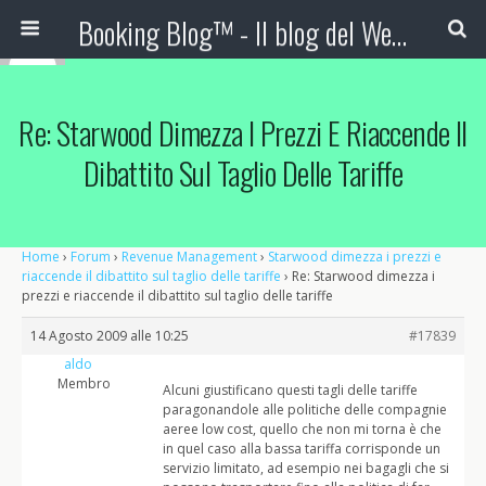
Booking Blog™ - Il blog del Web Marketing Turistico
Re: Starwood Dimezza I Prezzi E Riaccende Il
Dibattito Sul Taglio Delle Tariffe
Home
›
Forum
›
Revenue Management
›
Starwood dimezza i prezzi e
riaccende il dibattito sul taglio delle tariffe
›
Re: Starwood dimezza i
prezzi e riaccende il dibattito sul taglio delle tariffe
14 Agosto 2009 alle 10:25
#17839
aldo
Membro
Alcuni giustificano questi tagli delle tariffe
paragonandole alle politiche delle compagnie
aeree low cost, quello che non mi torna è che
in quel caso alla bassa tariffa corrisponde un
servizio limitato, ad esempio nei bagagli che si