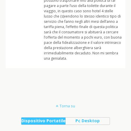
possono trasportare fino alla politica di far
pagare a parte l’uso della toilette durante il
viaggio, in questo caso sono hotel 4 stelle
lusso che (s)vendono lo stesso identico tipo di
servizio che fanno negli altri mesi dell’anno a
tariffa piena, l’effetto finale di questa politica
sarà che il consumatore si abituerà a cercare
l’offerta del momento a pochi euro, con buona
pace della fidealizzazione e il valore intrinseco
della prestazione alberghiera sarà
irrimediabilmente decaduto. Non mi sembra
una genialata.
Torna su
Dispositivo Portatile
Pc Desktop