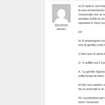
a) Si replica, raccon
di una momentanea in
comunicato che se no
avrebbe scritto la re
operativa in mezz’ora
alescogna
Membro
e/o
b) Si propongono scon
che va gestito come t
c) Nel caso di storie 
O. “Il soffitto era lì 
A. “La gentile Signor
notte fonda ad amici 
d) Nei casi estremi, s
da un avvocato è un o
Ah, ricordiamoci poi 
sono i recensori.