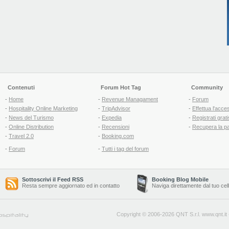
Contenuti
Forum Hot Tag
Community
-
Home
-
Revenue Managament
-
Forum
-
Hospitality Online Marketing
-
TripAdvisor
-
Effettua l'acce
-
News del Turismo
-
Expedia
-
Registrati grati
-
Online Distribution
-
Recensioni
-
Recupera la p
-
Travel 2.0
-
Booking.com
-
Forum
-
Tutti i tag del forum
Sottoscrivi il Feed RSS
Booking Blog Mobile
Resta sempre aggiornato ed in contatto
Naviga direttamente dal tuo cel
Copyright © 2006-2026 QNT S.r.l.
www.qnt.it