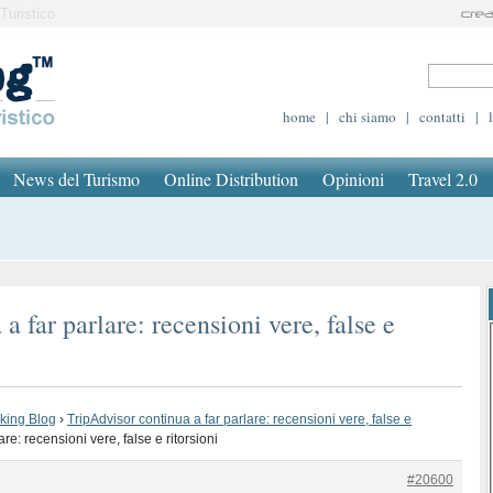
Turistico
home
|
chi siamo
|
contatti
|
News del Turismo
Online Distribution
Opinioni
Travel 2.0
a far parlare: recensioni vere, false e
oking Blog
›
TripAdvisor continua a far parlare: recensioni vere, false e
re: recensioni vere, false e ritorsioni
#20600