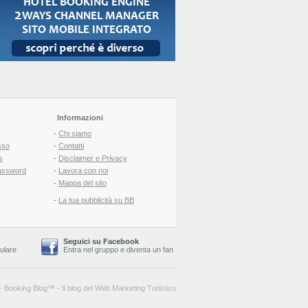
Informazioni
-
Chi siamo
sso
-
Contatti
s
-
Disclaimer e Privacy
assword
-
Lavora con noi
-
Mappa del sito
-
La tua pubblicità su BB
Seguici su Facebook
lulare
Entra nel gruppo
e
diventa un fan
-
Booking Blog
™ -
Il blog del Web Marketing Turistico