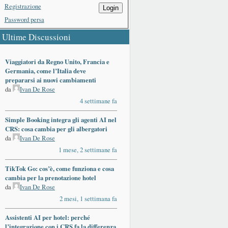
Registrazione
Login
Password persa
Ultime Discussioni
Viaggiatori da Regno Unito, Francia e
Germania, come l’Italia deve
prepararsi ai nuovi cambiamenti
da
Ivan De Rose
4 settimane fa
Simple Booking integra gli agenti AI nel
CRS: cosa cambia per gli albergatori
da
Ivan De Rose
1 mese, 2 settimane fa
TikTok Go: cos’è, come funziona e cosa
cambia per la prenotazione hotel
da
Ivan De Rose
2 mesi, 1 settimana fa
Assistenti AI per hotel: perché
l’integrazione con i CRS fa la differenza