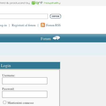
log-in
|
Registrati al forum
|
Forum RSS
Forum
Login
Username:
Password:
Mantienimi connesso