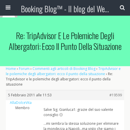
Booking Blog™ - Il blog del Web Marketing Turistico
Re: TripAdvisor E Le Polemiche Degli
Albergatori: Ecco Il Punto Della Situazione
Home
›
Forum
›
Commenti agli articoli di Booking Blog
›
TripAdvisor e
le polemiche degli albergatori: ecco il punto della situazione
›
Re:
TripAdvisor e le polemiche degli albergatori: ecco il punto della
situazione
5 Febbraio 2011 alle 11:53
#19599
AllaDolceVita
Membro
Salve Sig. Gianluca1: grazie del suo valente
consiglio 🙂
…mi sembra la stessa soluzione per eliminare
la mondezza a Napoli…ma visto che siamo i