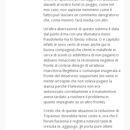
davanti al vostro hotel (o peggio, come nel
mio caso, non sapesse nemmeno come è
fatto) può lasciare un commento denigratorio
che, come minimo, farà media con altri.
Un’altra aberrazione di questo sistema è data
dal punto 8 ma con una sfumatura meno
fraudolenta ma lo stesso odiosa. Ci è capitato
infatti (e sono certo di esser anche qui in
buona compagnia) che clienti in malafede in
cerca di sconti (o addirittura di non pagare) ci
abbiano minacciato la recensione negativa di
fronte al cortese diniego di un’attesa
risarcitoria illegittima o comunque esagerata a
fronte del disservizio sopportato (mi viene in
mente un’ospite che non voleva pagare la
stanza perché il televisore non era
sintonizzato correttamente e il manutentore
aveva tardato a risolvere il problema in
quanto impegnato su un altro fronte).
Credo che di queste situazioni la redazione di
Tripavisor dovrebbe tener conto e, ora che il
forum funziona e registra notevoli tassi di
crescita (e, aggiungo, gli porta pure ottimi