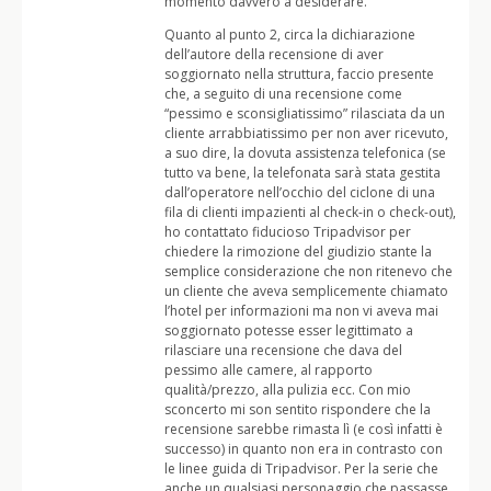
momento davvero a desiderare.
Quanto al punto 2, circa la dichiarazione
dell’autore della recensione di aver
soggiornato nella struttura, faccio presente
che, a seguito di una recensione come
“pessimo e sconsigliatissimo” rilasciata da un
cliente arrabbiatissimo per non aver ricevuto,
a suo dire, la dovuta assistenza telefonica (se
tutto va bene, la telefonata sarà stata gestita
dall’operatore nell’occhio del ciclone di una
fila di clienti impazienti al check-in o check-out),
ho contattato fiducioso Tripadvisor per
chiedere la rimozione del giudizio stante la
semplice considerazione che non ritenevo che
un cliente che aveva semplicemente chiamato
l’hotel per informazioni ma non vi aveva mai
soggiornato potesse esser legittimato a
rilasciare una recensione che dava del
pessimo alle camere, al rapporto
qualità/prezzo, alla pulizia ecc. Con mio
sconcerto mi son sentito rispondere che la
recensione sarebbe rimasta lì (e così infatti è
successo) in quanto non era in contrasto con
le linee guida di Tripadvisor. Per la serie che
anche un qualsiasi personaggio che passasse