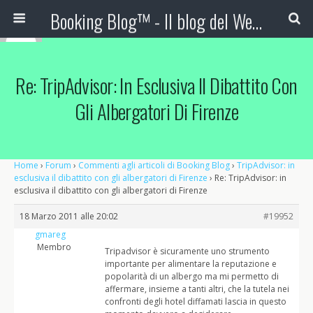
Booking Blog™ - Il blog del Web Marketing Turistico
Re: TripAdvisor: In Esclusiva Il Dibattito Con
Gli Albergatori Di Firenze
Home
›
Forum
›
Commenti agli articoli di Booking Blog
›
TripAdvisor: in
esclusiva il dibattito con gli albergatori di Firenze
›
Re: TripAdvisor: in
esclusiva il dibattito con gli albergatori di Firenze
18 Marzo 2011 alle 20:02
#19952
gmareg
Membro
Tripadvisor è sicuramente uno strumento
importante per alimentare la reputazione e
popolarità di un albergo ma mi permetto di
affermare, insieme a tanti altri, che la tutela nei
confronti degli hotel diffamati lascia in questo