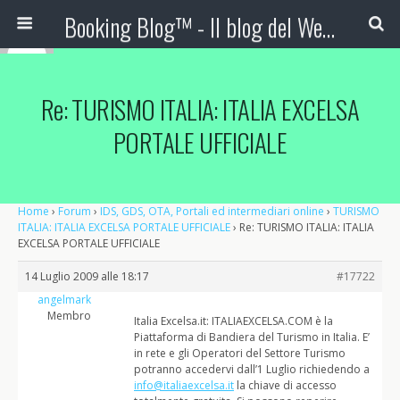
Booking Blog™ - Il blog del Web Marketing Turistico
Re: TURISMO ITALIA: ITALIA EXCELSA
PORTALE UFFICIALE
Home
›
Forum
›
IDS, GDS, OTA, Portali ed intermediari online
›
TURISMO
ITALIA: ITALIA EXCELSA PORTALE UFFICIALE
›
Re: TURISMO ITALIA: ITALIA
EXCELSA PORTALE UFFICIALE
14 Luglio 2009 alle 18:17
#17722
angelmark
Membro
Italia Excelsa.it: ITALIAEXCELSA.COM è la
Piattaforma di Bandiera del Turismo in Italia. E’
in rete e gli Operatori del Settore Turismo
potranno accedervi dall’1 Luglio richiedendo a
info@italiaexcelsa.it
la chiave di accesso