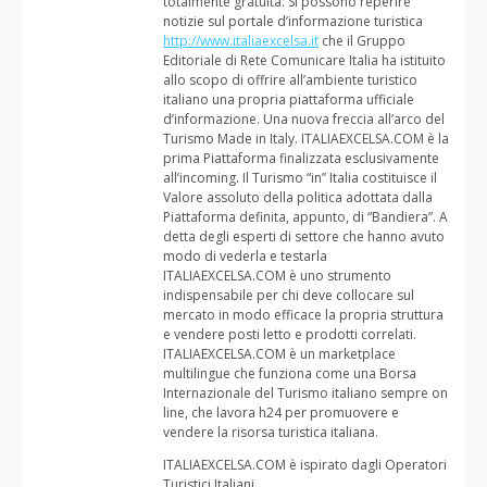
totalmente gratuita. Si possono reperire
notizie sul portale d’informazione turistica
http://www.italiaexcelsa.it
che il Gruppo
Editoriale di Rete Comunicare Italia ha istituito
allo scopo di offrire all’ambiente turistico
italiano una propria piattaforma ufficiale
d’informazione. Una nuova freccia all’arco del
Turismo Made in Italy. ITALIAEXCELSA.COM è la
prima Piattaforma finalizzata esclusivamente
all’incoming. Il Turismo “in” Italia costituisce il
Valore assoluto della politica adottata dalla
Piattaforma definita, appunto, di “Bandiera”. A
detta degli esperti di settore che hanno avuto
modo di vederla e testarla
ITALIAEXCELSA.COM è uno strumento
indispensabile per chi deve collocare sul
mercato in modo efficace la propria struttura
e vendere posti letto e prodotti correlati.
ITALIAEXCELSA.COM è un marketplace
multilingue che funziona come una Borsa
Internazionale del Turismo italiano sempre on
line, che lavora h24 per promuovere e
vendere la risorsa turistica italiana.
ITALIAEXCELSA.COM è ispirato dagli Operatori
Turistici Italiani.