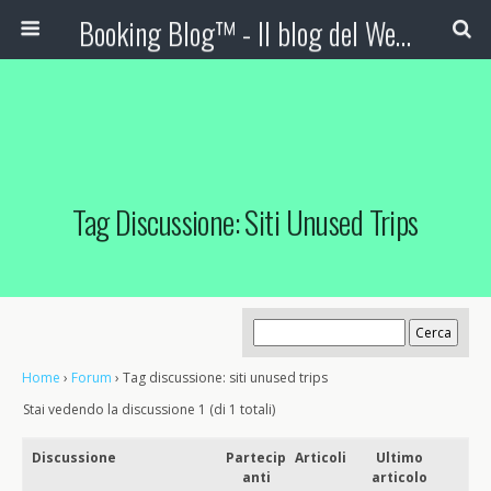
Booking Blog™ - Il blog del Web Marketing Turistico
Tag Discussione: Siti Unused Trips
Home
›
Forum
›
Tag discussione: siti unused trips
Stai vedendo la discussione 1 (di 1 totali)
Discussione
Partecip
Articoli
Ultimo
anti
articolo