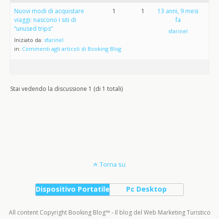
Nuovi modi di acquistare
1
1
13 anni, 9 mesi
viaggi: nascono i siti di
fa
“unused trips”
sfarinel
Iniziato da:
sfarinel
in:
Commenti agli articoli di Booking Blog
Stai vedendo la discussione 1 (di 1 totali)
Torna su
Dispositivo Portatile
Pc Desktop
All content Copyright Booking Blog™ - Il blog del Web Marketing Turistico