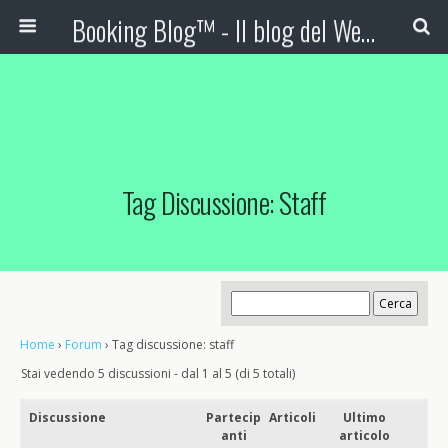
Booking Blog™ - Il blog del Web Marketing Turistico
Tag Discussione: Staff
Home
›
Forum
›
Tag discussione: staff
Stai vedendo 5 discussioni - dal 1 al 5 (di 5 totali)
Discussione
Partecip
Articoli
Ultimo
anti
articolo