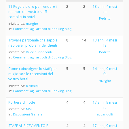
11 Regole d’oro per rendere i
2
2
13 anni, 4 mesi
membri del vostro staff
fa
complici in hotel
Pedrito
Iniziato da:
marghe
in:
Commenti agli articoli di Booking Blog
Trovare personale che sappia
8
14
13 anni, 4 mesi
risolvere i problemi dei clienti
fa
Iniziato da:
Duccio Innocenti
Pedrito
in:
Commenti agli articoli di Booking Blog
Come coinvolgere lo staff per
5
5
14 anni, 9 mesi
migliorare le recensioni del
fa
vostro hotel
marghe
Iniziato da:
b.rinaldi
in:
Commenti agli articoli di Booking Blog
Portiere di notte
4
4
17 anni, 9 mesi
fa
Iniziato da:
MM
in:
Discussioni Generali
evpandolfi
STAFF AL RICEVIMENTO E
4
4
17 anni, 9 mesi