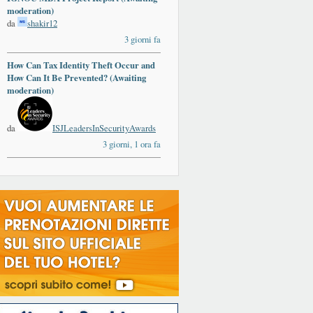
moderation)
da
shakir12
3 giorni fa
How Can Tax Identity Theft Occur and
How Can It Be Prevented? (Awaiting
moderation)
da
ISJLeadersInSecurityAwards
3 giorni, 1 ora fa