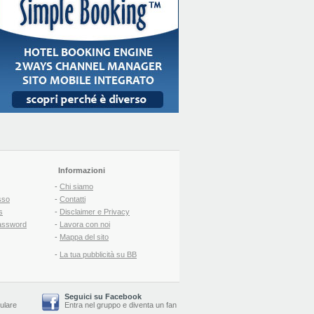
Informazioni
-
Chi siamo
sso
-
Contatti
s
-
Disclaimer e Privacy
assword
-
Lavora con noi
-
Mappa del sito
-
La tua pubblicità su BB
Seguici su Facebook
lulare
Entra nel gruppo
e
diventa un fan