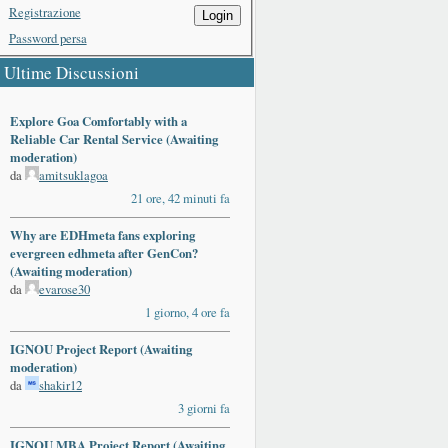
Registrazione
Login
Password persa
Ultime Discussioni
Explore Goa Comfortably with a
Reliable Car Rental Service (Awaiting
moderation)
da
amitsuklagoa
21 ore, 42 minuti fa
Why are EDHmeta fans exploring
evergreen edhmeta after GenCon?
(Awaiting moderation)
da
evarose30
1 giorno, 4 ore fa
IGNOU Project Report (Awaiting
moderation)
da
shakir12
3 giorni fa
IGNOU MBA Project Report (Awaiting