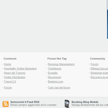
Contenuti
Forum Hot Tag
Community
-
Home
-
Revenue Managament
-
Forum
-
Hospitality Online Marketing
-
TripAdvisor
-
Effettua l'acce
-
News del Turismo
-
Expedia
-
Registrati grati
-
Online Distribution
-
Recensioni
-
Recupera la p
-
Travel 2.0
-
Booking.com
-
Forum
-
Tutti i tag del forum
Sottoscrivi il Feed RSS
Booking Blog Mobile
Resta sempre aggiornato ed in contatto
Naviga direttamente dal tuo cel