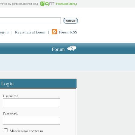
log-in
|
Registrati al forum
|
Forum RSS
Forum
Login
Username:
Password:
Mantienimi connesso