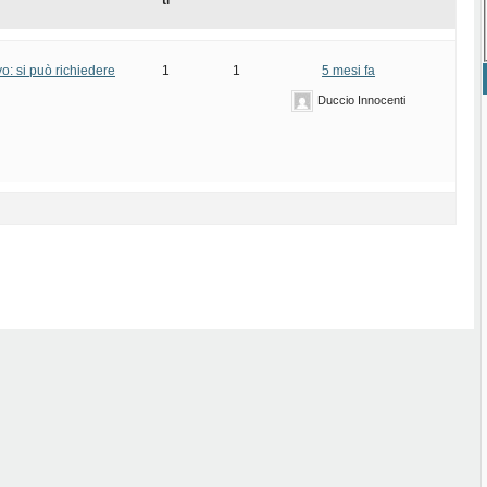
ti
ivo: si può richiedere
1
1
5 mesi fa
Duccio Innocenti