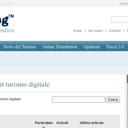
Turistico
home
|
chi siamo
|
contatti
|
News del Turismo
Online Distribution
Opinioni
Travel 2.0
it turismo digitale
urismo digitale
Partecipan
Articoli
Ultimo articolo