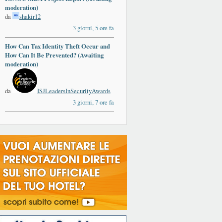
moderation)
da
shakir12
3 giorni, 5 ore fa
How Can Tax Identity Theft Occur and
How Can It Be Prevented? (Awaiting
moderation)
da
ISJLeadersInSecurityAwards
3 giorni, 7 ore fa