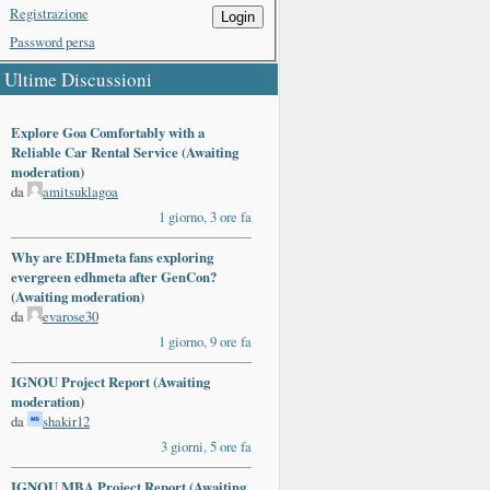
Registrazione
Login
Password persa
Ultime Discussioni
Explore Goa Comfortably with a
Reliable Car Rental Service (Awaiting
moderation)
da
amitsuklagoa
1 giorno, 3 ore fa
Why are EDHmeta fans exploring
evergreen edhmeta after GenCon?
(Awaiting moderation)
da
evarose30
1 giorno, 9 ore fa
IGNOU Project Report (Awaiting
moderation)
da
shakir12
3 giorni, 5 ore fa
IGNOU MBA Project Report (Awaiting