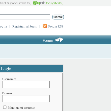
log-in
|
Registrati al forum
|
Forum RSS
Forum
Login
Username:
Password:
Mantienimi connesso