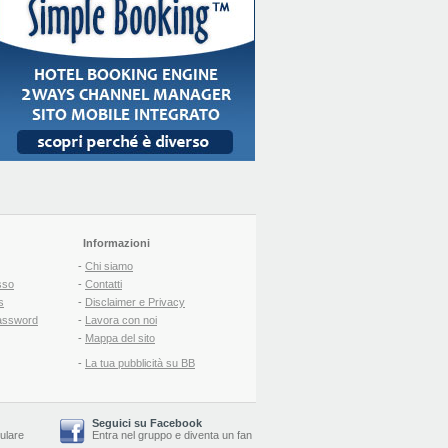
Informazioni
-
Chi siamo
sso
-
Contatti
s
-
Disclaimer e Privacy
assword
-
Lavora con noi
-
Mappa del sito
-
La tua pubblicità su BB
Seguici su Facebook
lulare
Entra nel gruppo
e
diventa un fan