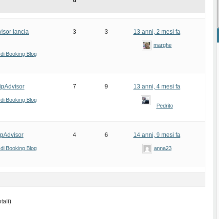
ti
isor lancia
3
3
13 anni, 2 mesi fa
marghe
 di Booking Blog
ripAdvisor
7
9
13 anni, 4 mesi fa
 di Booking Blog
Pedrito
ipAdvisor
4
6
14 anni, 9 mesi fa
 di Booking Blog
anna23
tali)