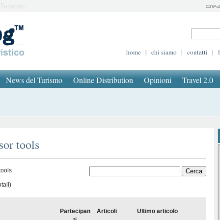
Turistico
home
|
chi siamo
|
contatti
|
News del Turismo
Online Distribution
Opinioni
Travel 2.0
sor tools
tools
tali)
Partecipan
Articoli
Ultimo articolo