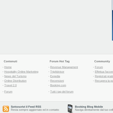
Contenuti
Forum Hot Tag
Community
-
Home
-
Revenue Managament
-
Forum
-
Hospitality Online Marketing
-
TripAdvisor
-
Effettua l'acce
-
News del Turismo
-
Expedia
-
Registrati grati
-
Online Distribution
-
Recensioni
-
Recupera la p
-
Travel 2.0
-
Booking.com
-
Forum
-
Tutti i tag del forum
Sottoscrivi il Feed RSS
Booking Blog Mobile
Resta sempre aggiornato ed in contatto
Naviga direttamente dal tuo cel