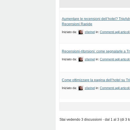
Aumentare le recensioni dell’hotel? TripAdv
Recensioni Rapide
Iniziato da:
sfarinel
in:
Commenti agli articoli
Recensioni-ritorsioni: come segnalarle a T
Iniziato da:
sfarinel
in:
Commenti agli articoli
Come ottimizzare la pagina dell’hotel su Tr
Iniziato da:
sfarinel
in:
Commenti agli articoli
Stai vedendo 3 discussioni - dal 1 al 3 (di 3 to