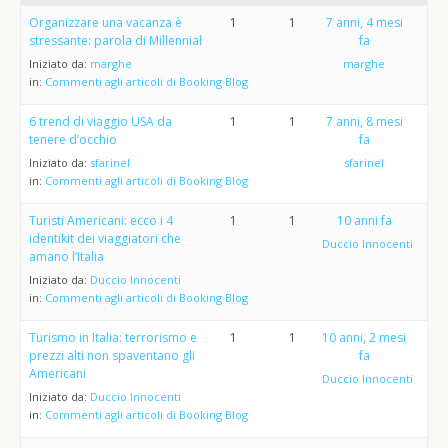
Organizzare una vacanza è
1
1
7 anni, 4 mesi
stressante: parola di Millennial
fa
Iniziato da:
marghe
marghe
in:
Commenti agli articoli di Booking Blog
6 trend di viaggio USA da
1
1
7 anni, 8 mesi
tenere d’occhio
fa
Iniziato da:
sfarinel
sfarinel
in:
Commenti agli articoli di Booking Blog
Turisti Americani: ecco i 4
1
1
10 anni fa
identikit dei viaggiatori che
Duccio Innocenti
amano l’Italia
Iniziato da:
Duccio Innocenti
in:
Commenti agli articoli di Booking Blog
Turismo in Italia: terrorismo e
1
1
10 anni, 2 mesi
prezzi alti non spaventano gli
fa
Americani
Duccio Innocenti
Iniziato da:
Duccio Innocenti
in:
Commenti agli articoli di Booking Blog