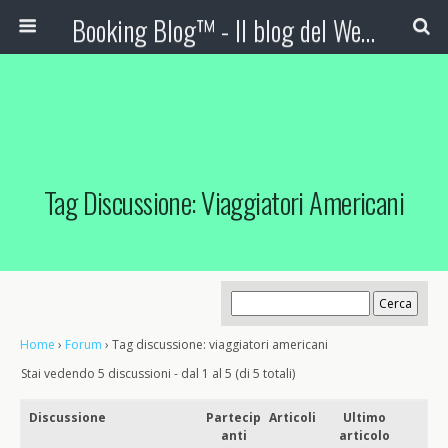
Booking Blog™ - Il blog del Web Marketing Turistico
Tag Discussione: Viaggiatori Americani
Home
›
Forum
›
Tag discussione: viaggiatori americani
Stai vedendo 5 discussioni - dal 1 al 5 (di 5 totali)
Discussione
Partecip
Articoli
Ultimo
anti
articolo