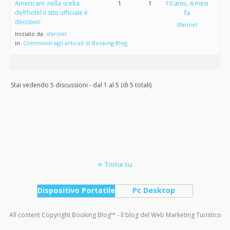
Americani: nella scelta
1
1
10 anni, 4 mesi
dell’hotel il sito ufficiale è
fa
decisivo!
sfarinel
Iniziato da:
sfarinel
in:
Commenti agli articoli di Booking Blog
Stai vedendo 5 discussioni - dal 1 al 5 (di 5 totali)
Torna su
Dispositivo Portatile
Pc Desktop
All content Copyright Booking Blog™ - Il blog del Web Marketing Turistico