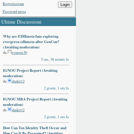
Registrazione
Login
Password persa
Ultime Discussioni
Why are EDHmeta fans exploring
evergreen edhmeta after GenCon?
(Awaiting moderation)
da
evarose30
5 ore, 38 minuti fa
IGNOU Project Report (Awaiting
moderation)
da
shakir12
2 giorni, 1 ora fa
IGNOU MBA Project Report (Awaiting
moderation)
da
shakir12
2 giorni, 1 ora fa
How Can Tax Identity Theft Occur and
How Can It Be Prevented? (Awaiting