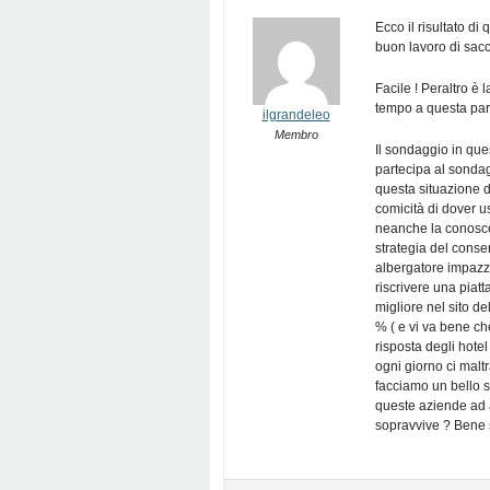
Ecco il risultato d
buon lavoro di sacc
Facile ! Peraltro è
tempo a questa par
ilgrandeleo
Membro
Il sondaggio in qu
partecipa al sondagg
questa situazione 
comicità di dover us
neanche la conosce 
strategia del cons
albergatore impazzi
riscrivere una piatt
migliore nel sito d
% ( e vi va bene che
risposta degli hote
ogni giorno ci maltr
facciamo un bello s
queste aziende ad a
sopravvive ? Bene s