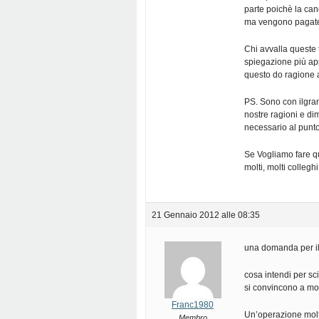
parte poichè la can
ma vengono pagate d
Chi avvalla queste
spiegazione più appr
questo do ragione 
PS. Sono con ilgra
nostre ragioni e di
necessario al punto 
Se Vogliamo fare q
molti, molti colleghi
21 Gennaio 2012 alle 08:35
una domanda per i
cosa intendi per sc
si convincono a mod
Franc1980
Un’operazione molt
Membro