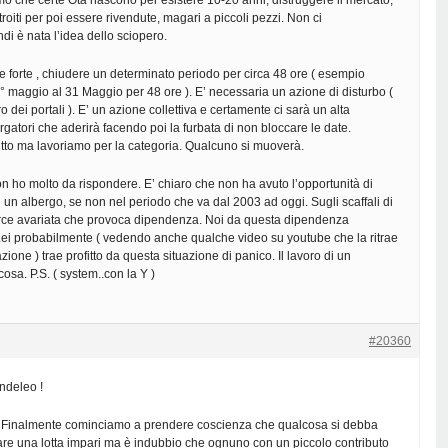
o che certe Ota nascono per esistere 10-20 anni, distruggere il mercato,
roiti per poi essere rivendute, magari a piccoli pezzi. Non ci
di è nata l’idea dello sciopero.
one forte , chiudere un determinato periodo per circa 48 ore ( esempio
° maggio al 31 Maggio per 48 ore ). E’ necessaria un azione di disturbo (
o dei portali ). E’ un azione collettiva e certamente ci sarà un alta
rgatori che aderirà facendo poi la furbata di non bloccare le date.
utto ma lavoriamo per la categoria. Qualcuno si muoverà.
non ho molto da rispondere. E’ chiaro che non ha avuto l’opportunità di
i un albergo, se non nel periodo che va dal 2003 ad oggi. Sugli scaffali di
merce avariata che provoca dipendenza. Noi da questa dipendenza
Lei probabilmente ( vedendo anche qualche video su youtube che la ritrae
azione ) trae profitto da questa situazione di panico. Il lavoro di un
cosa. P.S. ( system..con la Y )
#20360
ndeleo !
 Finalmente cominciamo a prendere coscienza che qualcosa si debba
are una lotta impari ma è indubbio che ognuno con un piccolo contributo