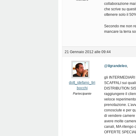
collaborazione mai 
che scrive su ques
ottenere solo il 50
Secondo me non resi
mancare la terra sot
21 Gennaio 2012 alle 09:44
@ilgrandeleo
,
gli INTERMEDIARI o
dott_stefano_tiri
SCAFFALI sui quali
bocchi
DISTRIBUTION SISTE
Partecipante
raggiungere il clien
veloce reperimento 
prenotazione. L’avv
conosciute e per q
di vendere camere 
avere molte camere
canali, MA ritengo c
OFFERTE SPECIALI 