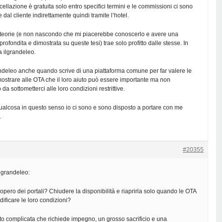
cellazione è gratuita solo entro specifici termini e le commissioni ci sono
al cliente indirettamente quindi tramite l’hotel.
 teorie (e non nascondo che mi piacerebbe conoscerlo e avere una
ofondita e dimostrata su queste tesi) trae solo profitto dalle stesse. In
a ilgrandeleo.
ndeleo anche quando scrive di una piattaforma comune per far valere le
mostrare alle OTA che il loro aiuto può essere importante ma non
da sottometterci alle loro condizioni restrittive.
ualcosa in questo senso io ci sono e sono disposto a portare con me
.
#20355
lgrandeleo:
iopero dei portali? Chiudere la disponibilità e riaprirla solo quando le OTA
ificare le loro condizioni?
o complicata che richiede impegno, un grosso sacrificio e una