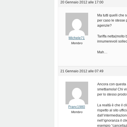
20 Gennaio 2012 alle 17:00
Ma tutti quelli che 
per caso le stesse
agenzie?
Tariffa netta(molto
Michele71
innumerevoli solleci
Membro
Mah…
21 Gennaio 2012 alle 07:49
Ancora con questa t
smettiamola! Chi vis
per lo stesso prodo
La realtà è che il c
Franc1980
rispetto al sito uff
Membro
dall’intermediazio
nell’ignoranza il c
esempio “cancellaz