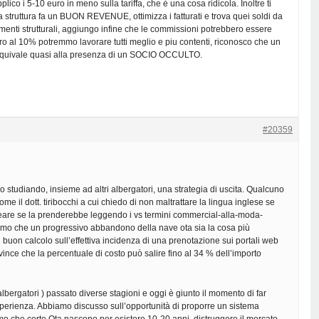
ico i 5-10 euro in meno sulla tariffa, che è una cosa ridicola. Inoltre ti
 struttura fa un BUON REVENUE, ottimizza i fatturati e trova quei soldi da
menti strutturali, aggiungo infine che le commissioni potrebbero essere
ro al 10% potremmo lavorare tutti meglio e piu contenti, riconosco che un
quivale quasi alla presenza di un SOCIO OCCULTO.
#20359
studiando, insieme ad altri albergatori, una strategia di uscita. Qualcuno
ome il dott. tiribocchi a cui chiedo di non maltrattare la lingua inglese se
eare se la prenderebbe leggendo i vs termini commercial-alla-moda-
mo che un progressivo abbandono della nave ota sia la cosa più
buon calcolo sull’effettiva incidenza di una prenotazione sui portali web
evince che la percentuale di costo può salire fino al 34 % dell’importo
albergatori ) passato diverse stagioni e oggi è giunto il momento di far
esperienza. Abbiamo discusso sull’opportunità di proporre un sistema