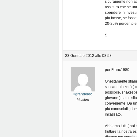
sicuramente non appl
assicuro che se una
spendere in investi
piu basse, se fosse
20-25% percento e
S.
23 Gennaio 2012 alle 08:58
per Franc1980
Onestamente stiamo 
si scandalizzerà ( c
possibile, shakesp
ilgrandeleo
giovane )ma credia
Membro
conveniente. Da un 
più conosciuti , si 
incassato.
Abbiamo tutti ( noi 
fruttare la nostra 