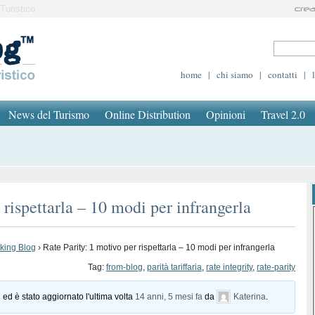
Turistico
home
|
chi siamo
|
contatti
|
News del Turismo
Online Distribution
Opinioni
Travel 2.0
 rispettarla – 10 modi per infrangerla
oking Blog
›
Rate Parity: 1 motivo per rispettarla – 10 modi per infrangerla
Tag:
from-blog
,
parità tariffaria
,
rate integrity
,
rate-parity
 ed è stato aggiornato l'ultima volta
14 anni, 5 mesi fa
da
Katerina
.