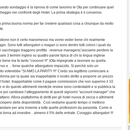
i questo sondaggio è la riprova di come lavorino le Ota per continuare quel
heggio nei confronti degli Hotel. La prima strategia è il consenso.
 la prima buona norma per far credere qualsiasi cosa a chiunque da molto
te.
estione non è certo manomesso ma vorrei veder bene chi realmente
io. Sono tutti albergatori o magari ci sono dentro tutti coloro i quali da
di saccheggio traggono profitto : revenue managers( lasciamo perdere la
are 3 termini inglesi su quattro parole tipica di chi la lingua inglese
bene ma fa tanto “coooool !!!” )Ota impegnate a lavorare su quella
enso e …forse qualche albergatore impazzito. Si perchè solo un
to voterebbe “SI AMO LA PARITY !!!” Credo sia legittimo cominciare a
aforma per la quale sia inappellabile il nostro diritto a proporre un prezzo
ell’hotel. Inappellabile come il pagare commissioni che non superino il 10
 vi do questo altrimenti niente)le review sono contestabili e si pubblica la
l e poi cambiare l’atteggiamento di questi signorini “account manager” che
attano. Allora piattaforma di diritti per gli hotel nuova di zecca o altrimenti
ciopero delle disponibilità . Così vediamo quanto tempo ci mettono
ndare per aria insieme a tutte quelle professioni da parassita. Come si
i torna ad investire…almeno il 5% delle entrate. Coraggio albergatori !!!