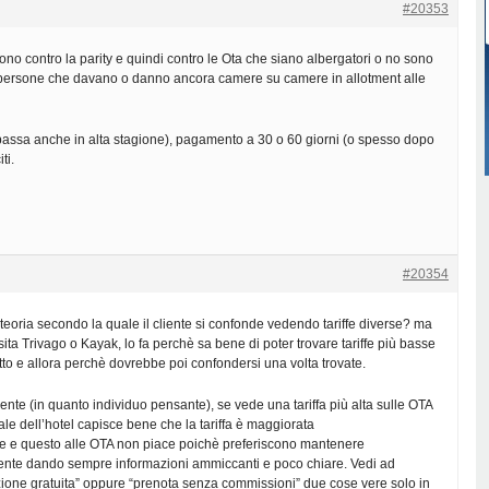
#20353
sono contro la parity e quindi contro le Ota che siano albergatori o no sono
 persone che davano o danno ancora camere su camere in allotment alle
 bassa anche in alta stagione), pagamento a 30 o 60 giorni (o spesso dopo
ti.
#20354
eoria secondo la quale il cliente si confonde vedendo tariffe diverse? ma
ita Trivago o Kayak, lo fa perchè sa bene di poter trovare tariffe più basse
tto e allora perchè dovrebbe poi confondersi una volta trovate.
liente (in quanto individuo pensante), se vede una tariffa più alta sulle OTA
iciale dell’hotel capisce bene che la tariffa è maggiorata
ne e questo alle OTA non piace poichè preferiscono mantenere
liente dando sempre informazioni ammiccanti e poco chiare. Vedi ad
ione gratuita” oppure “prenota senza commissioni” due cose vere solo in