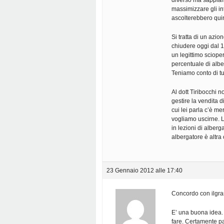
diverso ma sappiam
massimizzare gli int
ascolterebbero quin
Si tratta di un azi
chiudere oggi dal 1
un legittimo scioper
percentuale di albe
Teniamo conto di t
Al dott Tiribocchi 
gestire la vendita d
cui lei parla c’è 
vogliamo uscirne. 
in lezioni di alberg
albergatore è altra 
23 Gennaio 2012 alle 17:40
Concordo con ilgra
E’ una buona idea.
fare. Certamente p