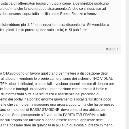
vista tra gli albergatori (quasi un’utopia come la definirebbe qualcuno
to blog) ma che funzionerebbe sicuramente. Anche se si riuscisse ad
% dei consensi soprattutto in città come Roma, Firenze o Venezia
sterebbero più di 24 ore senza la nostra disponibilità. Gli verrebbe a
to i piedi. Il mio parere (e non solo il mio) è: Si può fare!
#20357
 OTA svolgono un lavoro quotidiano per mettere a disposizione degli
 gli alberghi vendono le proprie camere, sono dei sistemi di INDIVIDUAL
M, cioè distributori, e come tali investono enormi somme di denaro per
te finale e fornirgli un servizio di prenotazione che permetta il facile e
di informazioni oltre alla sicurezza e assistenza del processo di
ento dei portali ha portato enorme giovamento a località turistiche poco
uelle che vanno per la maggiore una grossa opportunità che ha permesso
anche in periodi di BASSA STAGIONE, dove prima si era abituati ad
 vuote. Sono pienamente a favore della PARITà TARIFFARIA su tutti i
he sul proprio sito ufficiale si debba essere liberi di applicare delel
che possano dare un qualcosa in piu a un qualcosa di prezzo in meno,