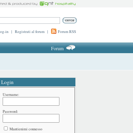
log-in
|
Registrati al forum
|
Forum RSS
Forum
Login
Username:
Password:
Mantienimi connesso