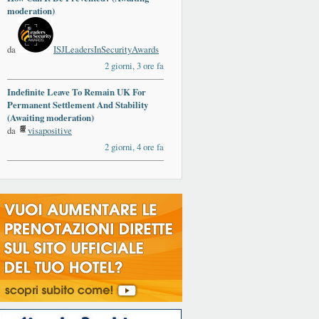
moderation)
da
ISJLeadersInSecurityAwards
2 giorni, 3 ore fa
Indefinite Leave To Remain UK For
Permanent Settlement And Stability
(Awaiting moderation)
da
visapositive
2 giorni, 4 ore fa