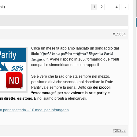
ali)
1
2
…
4
→
#15634
Circa un mese fa abbiamo lanciato un sondaggio dal
titolo “
Qual è la tua politica tariffaria? Rispetti la Parità
Tariffaria?
”. Avete risposto in 165, formando due fronti
compatti e simmetricamente contrapposti.
Se è vero che la ragione sta sempre nel mezzo,
possiamo dirvi che secondo noi rispettare la Rate
Parity vale sempre la pena. Detto ciò
dei piccoli
“escamotage” per scavalcare la rate parity e
ni dirette, esistono
. E noi siamo pronti a elencarveli.
o per rispettarla – 10 modi per infrangerla
#20352