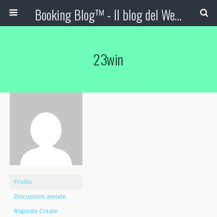
Booking Blog™ - Il blog del Web Marketing Turistico
23win
Profilo
Discussioni avviate
Risposte Create