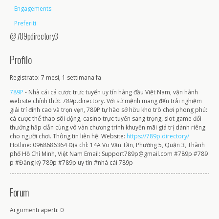
Engagements
Preferiti
@789pdirectory3
Profilo
Registrato: 7 mesi, 1 settimana fa
789P
- Nhà cái cá cược trực tuyến uy tín hàng đầu Việt Nam, vận hành
website chính thức 789p.directory. Với sứ mệnh mang đến trải nghiệm
giải trí đỉnh cao và trọn vẹn, 789P tự hào sở hữu kho trò chơi phong phú:
cá cược thể thao sôi động, casino trực tuyến sang trọng, slot game đổi
thưởng hấp dẫn cùng vô vàn chương trình khuyến mãi giá trị dành riêng
cho người chơi. Thông tin liên hệ: Website:
https://789p.directory/
Hotline: 0968686364 Địa chỉ: 14A Võ Văn Tần, Phường 5, Quận 3, Thành
phố Hồ Chí Minh, Việt Nam Email: Support789p@gmail.com #789p #789
p #Đăng ký 789p #789p uy tín #nhà cái 789p
Forum
Argomenti aperti: 0