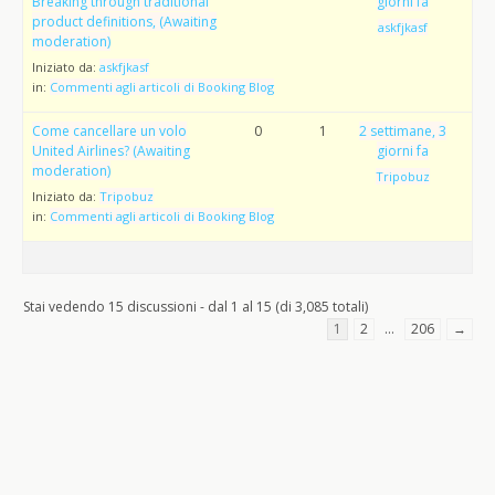
Breaking through traditional
giorni fa
product definitions, (Awaiting
askfjkasf
moderation)
Iniziato da:
askfjkasf
in:
Commenti agli articoli di Booking Blog
Come cancellare un volo
0
1
2 settimane, 3
United Airlines? (Awaiting
giorni fa
moderation)
Tripobuz
Iniziato da:
Tripobuz
in:
Commenti agli articoli di Booking Blog
Stai vedendo 15 discussioni - dal 1 al 15 (di 3,085 totali)
1
2
…
206
→