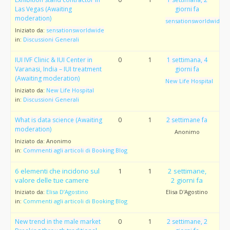
Las Vegas (Awaiting
giorni fa
moderation)
sensationsworldwide
Iniziato da:
sensationsworldwide
in:
Discussioni Generali
IUI IVF Clinic & IUI Center in
0
1
1 settimana, 4
Varanasi, India – IUI treatment
giorni fa
(Awaiting moderation)
New Life Hospital
Iniziato da:
New Life Hospital
in:
Discussioni Generali
What is data science (Awaiting
0
1
2 settimane fa
moderation)
Anonimo
Iniziato da:
Anonimo
in:
Commenti agli articoli di Booking Blog
6 elementi che incidono sul
1
1
2 settimane,
valore delle tue camere
2 giorni fa
Iniziato da:
Elisa D’Agostino
Elisa D'Agostino
in:
Commenti agli articoli di Booking Blog
New trend in the male market
0
1
2 settimane, 2