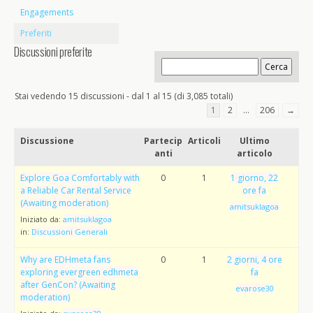
Engagements
Preferiti
Discussioni preferite
Stai vedendo 15 discussioni - dal 1 al 15 (di 3,085 totali)
1
2
…
206
→
Discussione
Partecip
Articoli
Ultimo
anti
articolo
Explore Goa Comfortably with
0
1
1 giorno, 22
a Reliable Car Rental Service
ore fa
(Awaiting moderation)
amitsuklagoa
Iniziato da:
amitsuklagoa
in:
Discussioni Generali
Why are EDHmeta fans
0
1
2 giorni, 4 ore
exploring evergreen edhmeta
fa
after GenCon? (Awaiting
evarose30
moderation)