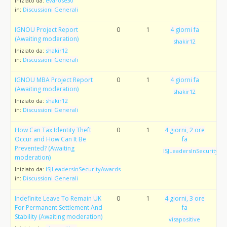
Iniziato da:
evarose30
in:
Discussioni Generali
IGNOU Project Report
0
1
4 giorni fa
(Awaiting moderation)
shakir12
Iniziato da:
shakir12
in:
Discussioni Generali
IGNOU MBA Project Report
0
1
4 giorni fa
(Awaiting moderation)
shakir12
Iniziato da:
shakir12
in:
Discussioni Generali
How Can Tax Identity Theft
0
1
4 giorni, 2 ore
Occur and How Can It Be
fa
Prevented? (Awaiting
ISJLeadersInSecurityAw
moderation)
Iniziato da:
ISJLeadersInSecurityAwards
in:
Discussioni Generali
Indefinite Leave To Remain UK
0
1
4 giorni, 3 ore
For Permanent Settlement And
fa
Stability (Awaiting moderation)
visapositive