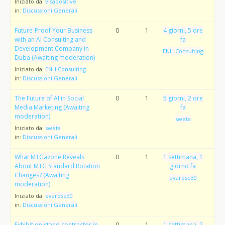
Iniziato da:
visapositive
in:
Discussioni Generali
Future-Proof Your Business
0
1
4 giorni, 5 ore
with an AI Consulting and
fa
Development Company in
ENH Consulting
Duba (Awaiting moderation)
Iniziato da:
ENH Consulting
in:
Discussioni Generali
The Future of AI in Social
0
1
5 giorni, 2 ore
Media Marketing (Awaiting
fa
moderation)
sweta
Iniziato da:
sweta
in:
Discussioni Generali
What MTGazone Reveals
0
1
1 settimana, 1
About MTG Standard Rotation
giorno fa
Changes? (Awaiting
evarose30
moderation)
Iniziato da:
evarose30
in:
Discussioni Generali
Exhibition stand contractor in
0
1
1 settimana, 2