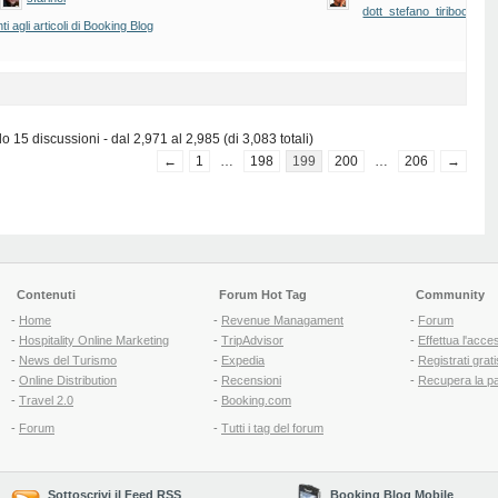
dott_stefano_tiribocchi
 agli articoli di Booking Blog
 15 discussioni - dal 2,971 al 2,985 (di 3,083 totali)
←
1
…
198
199
200
…
206
→
Contenuti
Forum Hot Tag
Community
-
Home
-
Revenue Managament
-
Forum
-
Hospitality Online Marketing
-
TripAdvisor
-
Effettua l'acce
-
News del Turismo
-
Expedia
-
Registrati grati
-
Online Distribution
-
Recensioni
-
Recupera la p
-
Travel 2.0
-
Booking.com
-
Forum
-
Tutti i tag del forum
Sottoscrivi il Feed RSS
Booking Blog Mobile