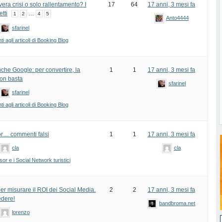
era crisi o solo rallentamento? I
17
64
17 anni, 3 mesi fa
tti
…
1
2
4
5
Anto4444
sfarinel
 agli articoli di Booking Blog
che Google: per convertire, la
1
1
17 anni, 3 mesi fa
 non basta
sfarinel
sfarinel
 agli articoli di Booking Blog
or… commenti falsi
1
1
17 anni, 3 mesi fa
cla
cla
sor e i Social Network turistici
er misurare il ROI dei Social Media.
2
2
17 anni, 3 mesi fa
edere!
bandbroma.net
lorenzo