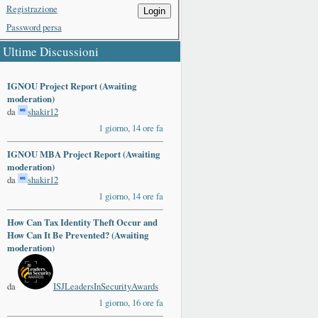
Registrazione
Login
Password persa
Ultime Discussioni
IGNOU Project Report (Awaiting
moderation)
da
shakir12
1 giorno, 14 ore fa
IGNOU MBA Project Report (Awaiting
moderation)
da
shakir12
1 giorno, 14 ore fa
How Can Tax Identity Theft Occur and
How Can It Be Prevented? (Awaiting
moderation)
da
ISJLeadersInSecurityAwards
1 giorno, 16 ore fa