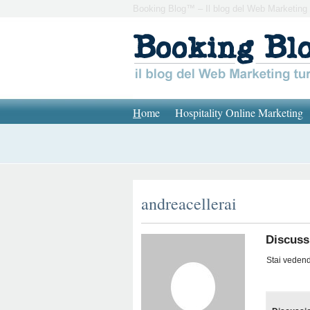
Booking Blog™ – Il blog del Web Marketing 
H
ome
Hospitality Online Marketing
andreacellerai
Discussi
Stai vedendo