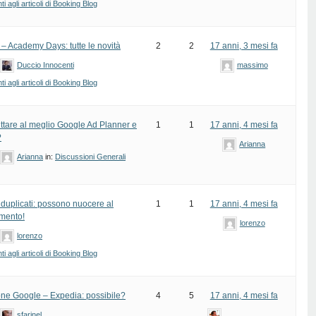
 agli articoli di Booking Blog
 – Academy Days: tutte le novità
2
2
17 anni, 3 mesi fa
Duccio Innocenti
massimo
 agli articoli di Booking Blog
ttare al meglio Google Ad Planner e
1
1
17 anni, 4 mesi fa
?
Arianna
Arianna
in:
Discussioni Generali
 duplicati: possono nuocere al
1
1
17 anni, 4 mesi fa
mento!
lorenzo
lorenzo
 agli articoli di Booking Blog
one Google – Expedia: possibile?
4
5
17 anni, 4 mesi fa
sfarinel