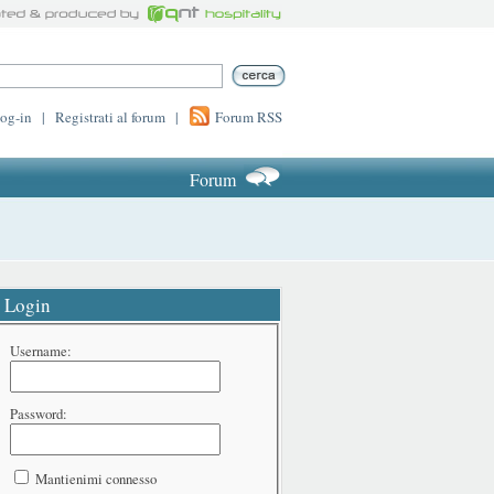
log-in
|
Registrati al forum
|
Forum RSS
Forum
Login
Username:
Password:
Mantienimi connesso