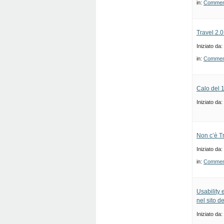
in:
Commenti
Travel 2.
Iniziato da:
in:
Commenti
Calo del 1
Iniziato da:
Non c’è T
Iniziato da:
in:
Commenti
Usability 
nel sito d
Iniziato da: