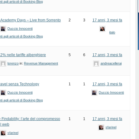
 agli articoli di Booking Blog
0 Academy Days – Live from Sorrento
2
3
17 anni, 3 mesi fa
Duccio Innocenti
italo
 agli articoli di Booking Blog
2% nelle tariffe alberghiere
5
6
17 anni, 3 mesi fa
lorenzo
in:
Revenue Management
andreacellerai
ravel senza Technology
1
1
17 anni, 3 mesi fa
Duccio Innocenti
Duccio Innocenti
 agli articoli di Booking Blog
e Findability: l’arte del compromesso
1
1
17 anni, 3 mesi fa
el web
sfarinel
sfarinel