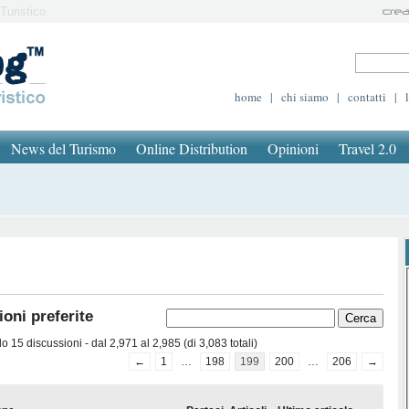
Turistico
home
|
chi siamo
|
contatti
|
News del Turismo
Online Distribution
Opinioni
Travel 2.0
oni preferite
 15 discussioni - dal 2,971 al 2,985 (di 3,083 totali)
←
1
…
198
199
200
…
206
→