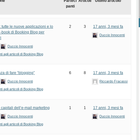
one
Parteci
Articoli
Ultimo articolo
panti
tutte le nuove applicazioni e lo
2
3
17 anni, 3 mesi fa
e-book di Booking Blog per
Duccio Innocenti
i
Duccio Innocenti
 agli articoli di Booking Blog
za di fare “blogging”
6
8
17 anni, 3 mesi fa
Duccio Innocenti
Riccardo Fracassi
 agli articoli di Booking Blog
i capitali dell’e-mail marketing
1
1
17 anni, 3 mesi fa
Duccio Innocenti
Duccio Innocenti
 agli articoli di Booking Blog