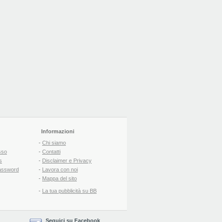
Informazioni
-
Chi siamo
sso
-
Contatti
s
-
Disclaimer e Privacy
assword
-
Lavora con noi
-
Mappa del sito
-
La tua pubblicità su BB
Seguici su Facebook