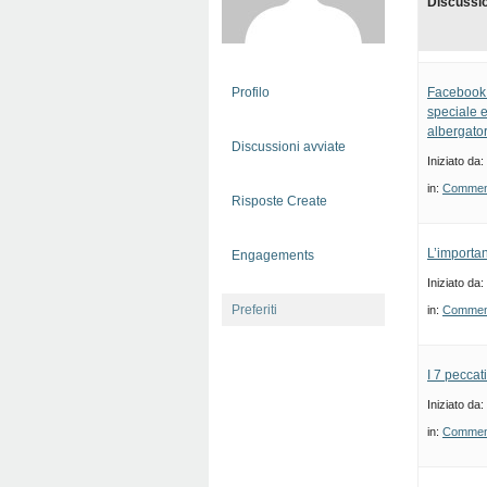
Discussi
Profilo
Facebook: 
speciale 
albergator
Discussioni avviate
Iniziato da:
in:
Commenti
Risposte Create
L’importan
Engagements
Iniziato da:
Preferiti
in:
Commenti
I 7 peccat
Iniziato da:
in:
Commenti