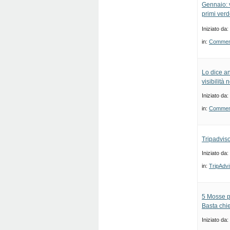
Gennaio: v
primi verde
Iniziato da:
in:
Commenti
Lo dice an
visibilità
Iniziato da:
in:
Commenti
Tripadvis
Iniziato da:
in:
TripAdvi
5 Mosse p
Basta chi
Iniziato da: