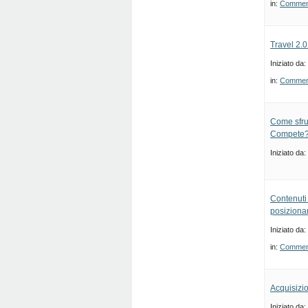
in:
Commenti
Travel 2.0
Iniziato da:
in:
Commenti
Come sfru
Compete
Iniziato da:
Contenuti
posiziona
Iniziato da:
in:
Commenti
Acquisizi
Iniziato da: