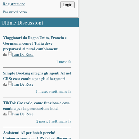
Registrazione
Login
Password persa
Ultime Discussioni
Viaggiatori da Regno Unito, Francia e
Germania, come l’Italia deve
prepararsi ai nuovi cambiamenti
da
Ivan De Rose
1 mese fa
Simple Booking integra gli agenti AI nel
CRS: cosa cambia per gli albergatori
da
Ivan De Rose
1 mese, 3 settimane fa
TikTok Go: cos’è, come funziona e cosa
cambia per la prenotazione hotel
da
Ivan De Rose
2 mesi, 1 settimana fa
Assistenti AI per hotel: perché
l’integrazione con i CRS fa la differenza