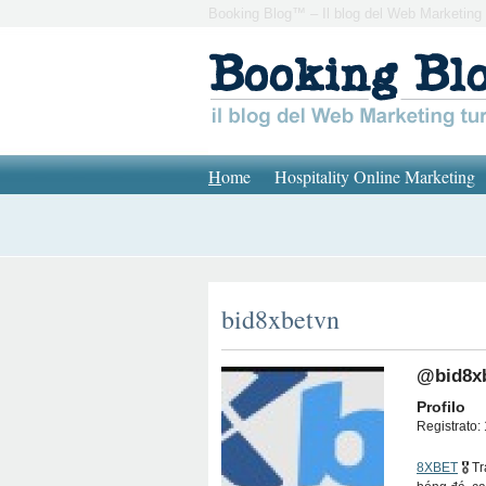
Booking Blog™ – Il blog del Web Marketing 
H
ome
Hospitality Online Marketing
bid8xbetvn
@bid8x
Profilo
Registrato:
8XBET
🎖️ 