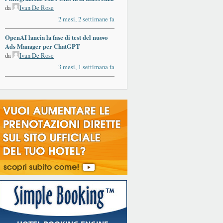
da
Ivan De Rose
2 mesi, 2 settimane fa
OpenAI lancia la fase di test del nuovo
Ads Manager per ChatGPT
da
Ivan De Rose
3 mesi, 1 settimana fa