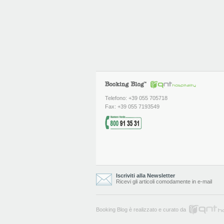
Telefono: +39 055 705718
Fax: +39 055 7193549
Iscriviti alla Newsletter
Ricevi gli articoli comodamente in e-mail
Booking Blog è realizzato e curato da