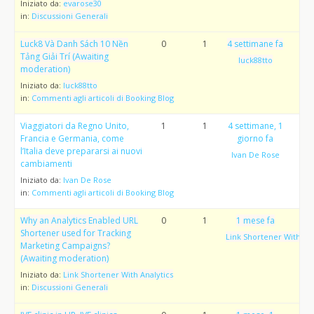
Iniziato da:
evarose30
in:
Discussioni Generali
Luck8 Và Danh Sách 10 Nền
0
1
4 settimane fa
Tảng Giải Trí (Awaiting
luck88tto
moderation)
Iniziato da:
luck88tto
in:
Commenti agli articoli di Booking Blog
Viaggiatori da Regno Unito,
1
1
4 settimane, 1
Francia e Germania, come
giorno fa
l’Italia deve prepararsi ai nuovi
Ivan De Rose
cambiamenti
Iniziato da:
Ivan De Rose
in:
Commenti agli articoli di Booking Blog
Why an Analytics Enabled URL
0
1
1 mese fa
Shortener used for Tracking
Link Shortener With Ana
Marketing Campaigns?
(Awaiting moderation)
Iniziato da:
Link Shortener With Analytics
in:
Discussioni Generali