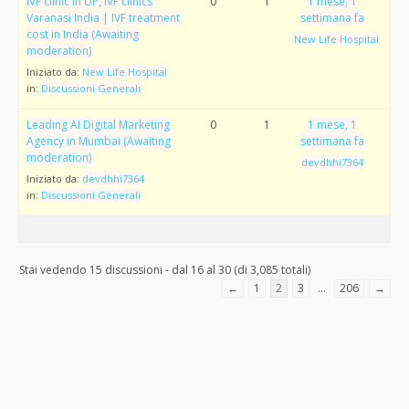
IVF clinic in UP, IVF clinics
0
1
1 mese, 1
Varanasi India | IVF treatment
settimana fa
cost in India (Awaiting
New Life Hospital
moderation)
Iniziato da:
New Life Hospital
in:
Discussioni Generali
Leading AI Digital Marketing
0
1
1 mese, 1
Agency in Mumbai (Awaiting
settimana fa
moderation)
devdhhi7364
Iniziato da:
devdhhi7364
in:
Discussioni Generali
Stai vedendo 15 discussioni - dal 16 al 30 (di 3,085 totali)
←
1
2
3
…
206
→