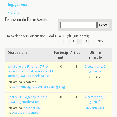
Engagements
Preferiti
Discussioni del Forum Avviate
Stai vedendo 15 discussioni - dal 16 al 30 (di 3,085 totali)
←
1
2
3
…
206
→
Discussione
Partecip
Articoli
Ultimo
anti
articolo
What are the iPhone 17 Pro
0
1
2 settimane, 2
review specs that users should
giorni fa
know? (Awaiting moderation)
Anonimo
Iniziato da:
Anonimo
in:
Commenti agli articoli di Booking Blog
Best AI SEO Agency in India
0
1
2 settimane, 3
(Awaiting moderation)
giorni fa
Iniziato da:
devdhhi7364
devdhhi7364
in:
Discussioni Generali