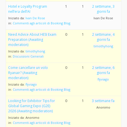
Hotel e Loyalty Program
1
1
2 settimane, 3
nell’era dell’AI
giorni fa
Iniziato da:
Ivan De Rose
Ivan De Rose
in:
Commenti agli articoli di Booking Blog
Need Advice About HESI Exam
0
1
2 settimane, 4
Preparation (Awaiting
giorni fa
moderation)
timothyhong
Iniziato da:
timothyhong
in:
Discussioni Generali
Come cancellare un volo
0
1
2 settimane, 6
Ryanair? (Awaiting
giorni fa
moderation)
flyviago
Iniziato da:
flyviago
in:
Commenti agli articoli di Booking Blog
Looking for Exhibitor Tips for
0
1
3 settimane fa
Global Gaming Expo (G2E)
Anonimo
2026 (Awaiting moderation)
Iniziato da:
Anonimo
in:
Commenti agli articoli di Booking Blog