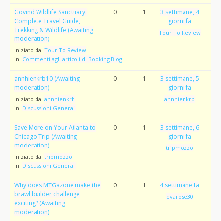
Govind Wildlife Sanctuary:
0
1
3 settimane, 4
Complete Travel Guide,
giorni fa
Trekking & Wildlife (Awaiting
Tour To Review
moderation)
Iniziato da:
Tour To Review
in:
Commenti agli articoli di Booking Blog
annhienkrb10 (Awaiting
0
1
3 settimane, 5
moderation)
giorni fa
Iniziato da:
annhienkrb
annhienkrb
in:
Discussioni Generali
Save More on Your Atlanta to
0
1
3 settimane, 6
Chicago Trip (Awaiting
giorni fa
moderation)
tripmozzo
Iniziato da:
tripmozzo
in:
Discussioni Generali
Why does MTGazone make the
0
1
4 settimane fa
brawl builder challenge
evarose30
exciting? (Awaiting
moderation)