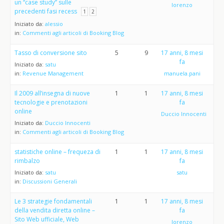
un “case study” sulle
lorenzo
precedenti fasi recess
1
2
Iniziato da:
alessio
in:
Commenti agli articoli di Booking Blog
Tasso di conversione sito
5
9
17 anni, 8 mesi
fa
Iniziato da:
satu
in:
Revenue Management
manuela.pani
Il 2009 all’insegna di nuove
1
1
17 anni, 8 mesi
tecnologie e prenotazioni
fa
online
Duccio Innocenti
Iniziato da:
Duccio Innocenti
in:
Commenti agli articoli di Booking Blog
statistiche online – frequeza di
1
1
17 anni, 8 mesi
rimbalzo
fa
Iniziato da:
satu
satu
in:
Discussioni Generali
Le 3 strategie fondamentali
1
1
17 anni, 8 mesi
della vendita diretta online –
fa
Sito Web ufficiale, Web
lorenzo