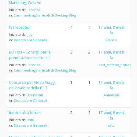
Marketing, Web An
Iniziato da:
lorenzo
in:
Commenti agli articoli di Booking Blog
livereception
4
4
17 anni, 8 mesi
fa
Iniziato da:
joy
in:
Discussioni Generali
Francis
BB Tips – Consigli per la
3
3
17 anni, 8 mesi
prenotazione telefonica
fa
Iniziato da:
lorenzo
dott_stefano_tiribocchi
in:
Commenti agli articoli di Booking Blog
Concorso per Video Viaggi
1
1
17 anni, 8 mesi
della web tv della B.I.T.
fa
Iniziato da:
AnnalisaR
AnnalisaR
in:
Discussioni Generali
funzionalità forum
2
3
17 anni, 8 mesi
fa
Iniziato da:
satu
in:
Discussioni Generali
satu