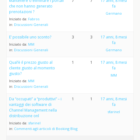
Mantenere o eliminare i portali
7
7
17 anni, 8 mesi
che non hanno generato
fa
prenotazioni ?
Germano
Iniziato da:
Fabros
in:
Discussioni Generali
E’ possibile uno sconto?
3
3
17 anni, 8 mesi
fa
Iniziato da:
MM
in:
Discussioni Generali
Germano
Qual’è il prezzo giusto al
1
1
17 anni, 8 mesi
cliente giusto al momento
fa
giusto?
MM
Iniziato da:
MM
in:
Discussioni Generali
Da “occupati” a “produttivi” – i
1
1
17 anni, 8 mesi
vantaggi dei software di
fa
Channel Management nella
sfarinel
distribuzione onl
Iniziato da:
sfarinel
in:
Commenti agli articoli di Booking Blog