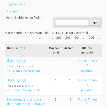
Engagements
Preferiti
Discussioni del Forum Avviate
Stai vedendo 15 discussioni - dal 3,031 al 3,045 (di 3,086 totali)
←
1
…
202
203
204
…
206
→
Discussione
Partecip
Articoli
Ultimo
anti
articolo
digital signage
1
1
17 anni, 7 mesi
fa
Iniziato da:
pasqualo
in:
Revenue Management
pasqualo
digital signage
1
1
17 anni, 7 mesi
fa
Iniziato da:
pasqualo
in:
Revenue Management
pasqualo
Siete pronti a reagire alla
2
16
17 anni, 7 mesi
depressione economica? #6 –
fa