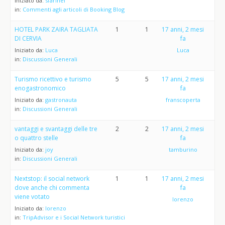
Iniziato da:
sfarinel
in:
Commenti agli articoli di Booking Blog
HOTEL PARK ZAIRA TAGLIATA
1
1
17 anni, 2 mesi
DI CERVIA
fa
Iniziato da:
Luca
Luca
in:
Discussioni Generali
Turismo ricettivo e turismo
5
5
17 anni, 2 mesi
enogastronomico
fa
Iniziato da:
gastronauta
franscoperta
in:
Discussioni Generali
vantaggi e svantaggi delle tre
2
2
17 anni, 2 mesi
o quattro stelle
fa
Iniziato da:
joy
tamburino
in:
Discussioni Generali
Nextstop: il social network
1
1
17 anni, 2 mesi
dove anche chi commenta
fa
viene votato
lorenzo
Iniziato da:
lorenzo
in:
TripAdvisor e i Social Network turistici