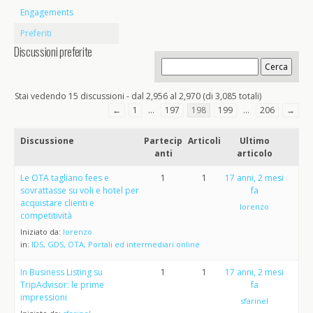
Engagements
Preferiti
Discussioni preferite
Stai vedendo 15 discussioni - dal 2,956 al 2,970 (di 3,085 totali)
←
1
…
197
198
199
…
206
→
Discussione
Partecip
Articoli
Ultimo
anti
articolo
Le OTA tagliano fees e
1
1
17 anni, 2 mesi
sovrattasse su voli e hotel per
fa
acquistare clienti e
lorenzo
competitività
Iniziato da:
lorenzo
in:
IDS, GDS, OTA, Portali ed intermediari online
In Business Listing su
1
1
17 anni, 2 mesi
TripAdvisor: le prime
fa
impressioni
sfarinel