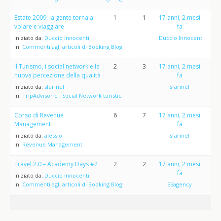
Estate 2009: la gente torna a
1
1
17 anni, 2 mesi
volare e viaggiare
fa
Iniziato da:
Duccio Innocenti
Duccio Innocenti
in:
Commenti agli articoli di Booking Blog
Il Turismo, i social network e la
2
3
17 anni, 2 mesi
nuova percezione della qualità
fa
Iniziato da:
sfarinel
sfarinel
in:
TripAdvisor e i Social Network turistici
Corso di Revenue
6
7
17 anni, 2 mesi
Management
fa
Iniziato da:
alessio
sfarinel
in:
Revenue Management
Travel 2.0 – Academy Days #2
2
2
17 anni, 2 mesi
fa
Iniziato da:
Duccio Innocenti
in:
Commenti agli articoli di Booking Blog
55agency