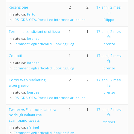
Recensione
2
2
17 anni, 2 mesi
fa
Iniziato da:
Farto
in:
IDS, GDS, OTA, Portali ed intermediari online
Filippo
Termini e condizioni di utilizzo
1
1
17 anni, 2 mesi
fa
Iniziato da:
lorenzo
in:
Commenti agli articoli di Booking Blog
lorenzo
Contatti
1
1
17 anni, 2 mesi
fa
Iniziato da:
lorenzo
in:
Commenti agli articoli di Booking Blog
lorenzo
Corso Web Marketing
2
2
17 anni, 2 mesi
alberghiero
fa
Iniziato da:
lourdes
lorenzo
in:
IDS, GDS, OTA, Portali ed intermediari online
Twitter vs Facebook: ancora
1
1
17 anni, 2 mesi
pochi gli Italiani che
fa
scambiano tweets
sfarinel
Iniziato da:
sfarinel
in:
Commenti agli articoli di Booking Blog