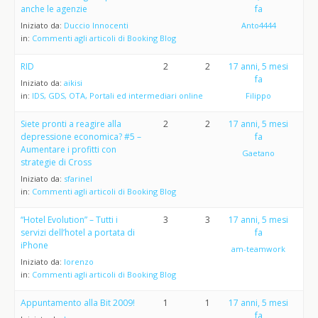
anche le agenzie
fa
Iniziato da:
Duccio Innocenti
Anto4444
in:
Commenti agli articoli di Booking Blog
RID
2
2
17 anni, 5 mesi
fa
Iniziato da:
aikisi
in:
IDS, GDS, OTA, Portali ed intermediari online
Filippo
Siete pronti a reagire alla
2
2
17 anni, 5 mesi
depressione economica? #5 –
fa
Aumentare i profitti con
Gaetano
strategie di Cross
Iniziato da:
sfarinel
in:
Commenti agli articoli di Booking Blog
“Hotel Evolution” – Tutti i
3
3
17 anni, 5 mesi
servizi dell’hotel a portata di
fa
iPhone
am-teamwork
Iniziato da:
lorenzo
in:
Commenti agli articoli di Booking Blog
Appuntamento alla Bit 2009!
1
1
17 anni, 5 mesi
fa