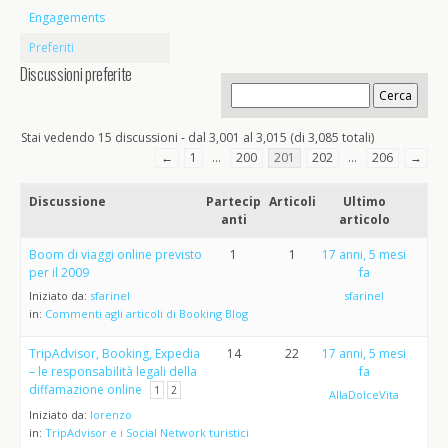
Engagements
Preferiti
Discussioni preferite
Stai vedendo 15 discussioni - dal 3,001 al 3,015 (di 3,085 totali)
←
1
…
200
201
202
…
206
→
Discussione
Partecip
Articoli
Ultimo
anti
articolo
Boom di viaggi online previsto
1
1
17 anni, 5 mesi
per il 2009
fa
Iniziato da:
sfarinel
sfarinel
in:
Commenti agli articoli di Booking Blog
TripAdvisor, Booking, Expedia
14
22
17 anni, 5 mesi
– le responsabilità legali della
fa
diffamazione online
1
2
AllaDolceVita
Iniziato da:
lorenzo
in:
TripAdvisor e i Social Network turistici