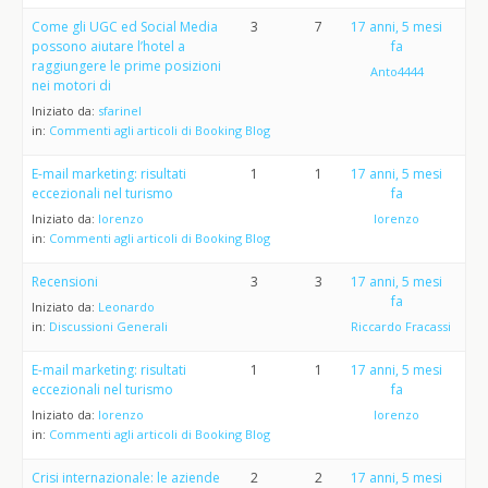
Come gli UGC ed Social Media
3
7
17 anni, 5 mesi
possono aiutare l’hotel a
fa
raggiungere le prime posizioni
Anto4444
nei motori di
Iniziato da:
sfarinel
in:
Commenti agli articoli di Booking Blog
E-mail marketing: risultati
1
1
17 anni, 5 mesi
eccezionali nel turismo
fa
Iniziato da:
lorenzo
lorenzo
in:
Commenti agli articoli di Booking Blog
Recensioni
3
3
17 anni, 5 mesi
fa
Iniziato da:
Leonardo
in:
Discussioni Generali
Riccardo Fracassi
E-mail marketing: risultati
1
1
17 anni, 5 mesi
eccezionali nel turismo
fa
Iniziato da:
lorenzo
lorenzo
in:
Commenti agli articoli di Booking Blog
Crisi internazionale: le aziende
2
2
17 anni, 5 mesi