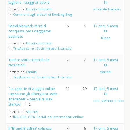
tagliano i viaggi di lavoro
fa
Iniziato da:
Duccio Innocenti
Riccardo Fracassi
in:
Commenti agli articoli di Booking Blog
Social Network, terra di
6
6
17 anni, 5 mesi
conquista per i viaggiatori
fa
business
filippo
Iniziato da:
Duccio Innocenti
in:
TripAdvisor e i Social Network turistici
Tenere sotto controllo le
7
7
17 anni, 5 mesi
recensioni
fa
Iniziato da:
Camila
sfarinel
in:
TripAdvisor e i Social Network turistici
“Le agenzie di viaggio online
11
29
17 anni, 5 mesi
rapiscono gli albergatori web-
fa
analfabeti” – parola di Max
dott_stefano_tiribocchi
Starkov
1
2
Iniziato da:
sfarinel
in:
IDS, GDS, OTA, Portali ed intermediari online
Il “Brand Bidding” colpisce
4
6
17 anni, 5 mesi