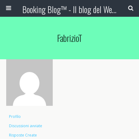
Booking Blog™ - Il blog del Web Marketing Turistico
FabrizioT
Profilo
Discussioni avviate
Risposte Create