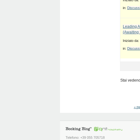
Iniziato da:
in:
Discussi
Leading A
(Awaiting
Iniziato da:
in:
Discussi
Stai vedendo
«
pa
Telefono: +39 055 705718