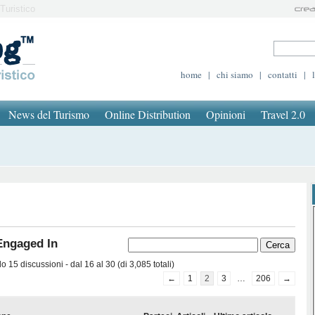
Turistico
home
|
chi siamo
|
contatti
|
News del Turismo
Online Distribution
Opinioni
Travel 2.0
Engaged In
 15 discussioni - dal 16 al 30 (di 3,085 totali)
←
1
2
3
…
206
→