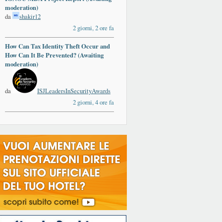
moderation)
da
shakir12
2 giorni, 2 ore fa
How Can Tax Identity Theft Occur and
How Can It Be Prevented? (Awaiting
moderation)
da
ISJLeadersInSecurityAwards
2 giorni, 4 ore fa