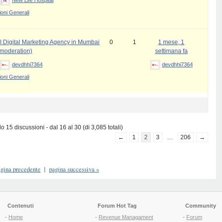
New Life Hospital
oni Generali
I Digital Marketing Agency in Mumbai
0
1
1 mese, 1
 moderation)
settimana fa
devdhhi7364
devdhhi7364
oni Generali
 15 discussioni - dal 16 al 30 (di 3,085 totali)
←
1
2
3
…
206
→
gina precedente
|
pagina successiva
»
Contenuti
Forum Hot Tag
Community
-
Home
-
Revenue Managament
-
Forum