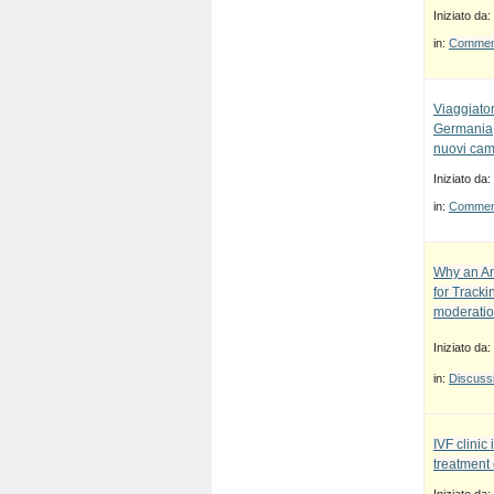
Iniziato da:
in:
Commenti
Viaggiato
Germania, 
nuovi cam
Iniziato da:
in:
Commenti
Why an An
for Track
moderatio
Iniziato da:
in:
Discussi
IVF clinic 
treatment 