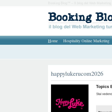
Booking Blog™ – Il blog del Web Marketing 
H
ome
Hospitality Online Marketing
happylukerucom2026
Topics 
Stai vedendo