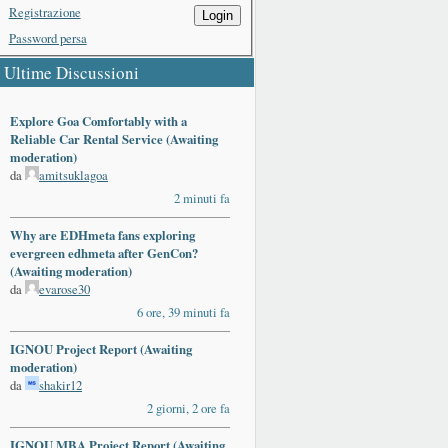
Registrazione
Login
Password persa
Ultime Discussioni
Explore Goa Comfortably with a
Reliable Car Rental Service (Awaiting
moderation)
da
amitsuklagoa
2 minuti fa
Why are EDHmeta fans exploring
evergreen edhmeta after GenCon?
(Awaiting moderation)
da
evarose30
6 ore, 39 minuti fa
IGNOU Project Report (Awaiting
moderation)
da
shakir12
2 giorni, 2 ore fa
IGNOU MBA Project Report (Awaiting