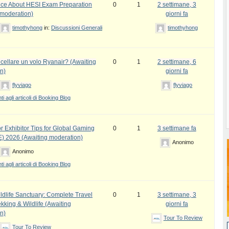
ce About HESI Exam Preparation
0
1
2 settimane, 3
 moderation)
giorni fa
timothyhong
in:
Discussioni Generali
timothyhong
ellare un volo Ryanair? (Awaiting
0
1
2 settimane, 6
n)
giorni fa
flyviago
flyviago
 agli articoli di Booking Blog
r Exhibitor Tips for Global Gaming
0
1
3 settimane fa
) 2026 (Awaiting moderation)
Anonimo
Anonimo
 agli articoli di Booking Blog
ldlife Sanctuary: Complete Travel
0
1
3 settimane, 3
kking & Wildlife (Awaiting
giorni fa
n)
Tour To Review
Tour To Review