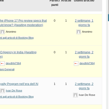
one
Parteci
Articoli
Ultimo articolo
panti
the iPhone 17 Pro review specs that
0
1
2 settimane, 1
uld know? (Awaiting moderation)
giorno fa
Anonimo
Anonimo
 agli articoli di Booking Blog
EO Agency in India (Awaiting
0
1
2 settimane, 2
n)
giorni fa
devdhhi7364
devdhhi7364
oni Generali
yalty Program nell’era dell’AI
1
1
2 settimane, 2
giorni fa
Ivan De Rose
Ivan De Rose
 agli articoli di Booking Blog