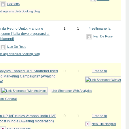
luck88tto
 agli articoli di Booking Blog
ri da Regno Unito, Francia e
1
1
4 settimane fa
come l’Italia deve prepararsi ai
Ivan De Rose
biamenti
Ivan De Rose
 agli articoli di Booking Blog
alytics Enabled URL Shortener used
0
1
1 mese fa
ing Marketing Campaigns? (Awaiting
n)
Link Shortener With Analytics
oni Generali
in UP, IVF clinics Varanasi India | IVF
0
1
1 mese fa
cost in India (Awaiting moderation)
New Life Hospital