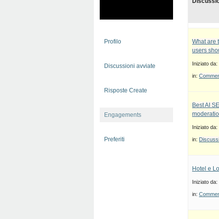
Discussi
Profilo
What are 
users sho
Iniziato da:
Discussioni avviate
in:
Commenti
Risposte Create
Best AI S
moderatio
Engagements
Iniziato da:
Preferiti
in:
Discussi
Hotel e Lo
Iniziato da:
in:
Commenti