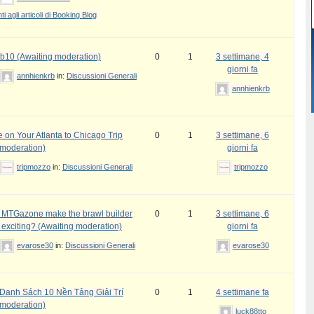
 agli articoli di Booking Blog
b10 (Awaiting moderation)
0
1
3 settimane, 4
giorni fa
annhienkrb
in:
Discussioni Generali
annhienkrb
 on Your Atlanta to Chicago Trip
0
1
3 settimane, 6
 moderation)
giorni fa
tripmozzo
in:
Discussioni Generali
tripmozzo
MTGazone make the brawl builder
0
1
3 settimane, 6
 exciting? (Awaiting moderation)
giorni fa
evarose30
in:
Discussioni Generali
evarose30
Danh Sách 10 Nền Tảng Giải Trí
0
1
4 settimane fa
 moderation)
luck88tto