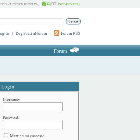
log-in
|
Registrati al forum
|
Forum RSS
Forum
Login
Username:
Password:
Mantienimi connesso