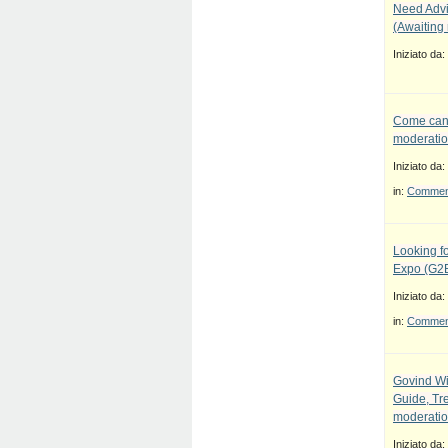
Need Advi
(Awaiting
Iniziato da:
Come canc
moderatio
Iniziato da:
in:
Commenti
Looking fo
Expo (G2E
Iniziato da:
in:
Commenti
Govind Wi
Guide, Tre
moderatio
Iniziato da: