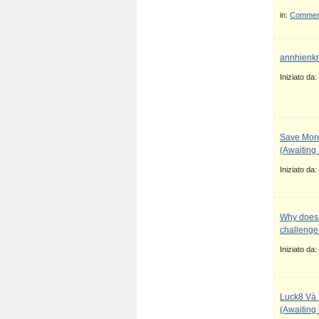
in:
Commenti
annhienkr
Iniziato da:
Save More
(Awaiting
Iniziato da:
Why does 
challenge
Iniziato da:
Luck8 Và 
(Awaiting