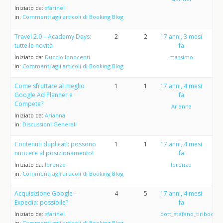
Iniziato da:
sfarinel
in:
Commenti agli articoli di Booking Blog
Travel 2.0 – Academy Days:
2
2
17 anni, 3 mesi
tutte le novità
fa
Iniziato da:
Duccio Innocenti
massimo
in:
Commenti agli articoli di Booking Blog
Come sfruttare al meglio
1
1
17 anni, 4 mesi
Google Ad Planner e
fa
Compete?
Arianna
Iniziato da:
Arianna
in:
Discussioni Generali
Contenuti duplicati: possono
1
1
17 anni, 4 mesi
nuocere al posizionamento!
fa
Iniziato da:
lorenzo
lorenzo
in:
Commenti agli articoli di Booking Blog
Acquisizione Google –
4
5
17 anni, 4 mesi
Expedia: possibile?
fa
Iniziato da:
sfarinel
dott_stefano_tiribocchi
in:
Commenti agli articoli di Booking Blog