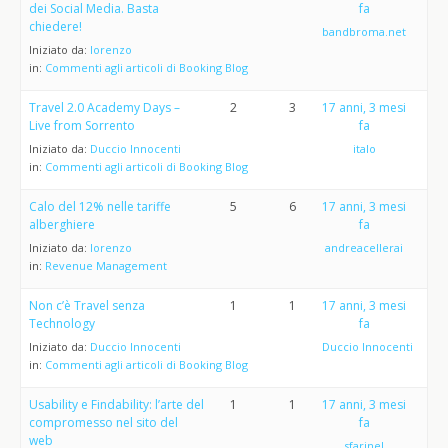
dei Social Media. Basta
fa
chiedere!
bandbroma.net
Iniziato da:
lorenzo
in:
Commenti agli articoli di Booking Blog
Travel 2.0 Academy Days –
2
3
17 anni, 3 mesi
Live from Sorrento
fa
Iniziato da:
Duccio Innocenti
italo
in:
Commenti agli articoli di Booking Blog
Calo del 12% nelle tariffe
5
6
17 anni, 3 mesi
alberghiere
fa
Iniziato da:
lorenzo
andreacellerai
in:
Revenue Management
Non c’è Travel senza
1
1
17 anni, 3 mesi
Technology
fa
Iniziato da:
Duccio Innocenti
Duccio Innocenti
in:
Commenti agli articoli di Booking Blog
Usability e Findability: l’arte del
1
1
17 anni, 3 mesi
compromesso nel sito del
fa
web
sfarinel