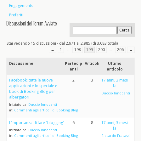
Engagements
Preferiti
Discussioni del Forum Avviate
Stai vedendo 15 discussioni - dal 2,971 al 2,985 (di 3,083 totali)
←
1
…
198
199
200
…
206
→
Discussione
Partecip
Articoli
Ultimo
anti
articolo
Facebook: tutte le nuove
2
3
17 anni, 3 mesi
applicazioni e lo speciale e-
fa
book di Booking Blog per
Duccio Innocenti
albergatori
Iniziato da:
Duccio Innocenti
in:
Commenti agli articoli di Booking Blog
L’importanza di fare “blogging”
6
8
17 anni, 3 mesi
fa
Iniziato da:
Duccio Innocenti
in:
Commenti agli articoli di Booking Blog
Riccardo Fracassi