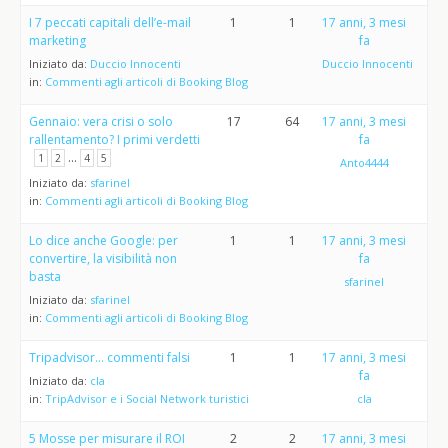
I 7 peccati capitali dell’e-mail
1
1
17 anni, 3 mesi
marketing
fa
Iniziato da:
Duccio Innocenti
Duccio Innocenti
in:
Commenti agli articoli di Booking Blog
Gennaio: vera crisi o solo
17
64
17 anni, 3 mesi
rallentamento? I primi verdetti
fa
…
1
2
4
5
Anto4444
Iniziato da:
sfarinel
in:
Commenti agli articoli di Booking Blog
Lo dice anche Google: per
1
1
17 anni, 3 mesi
convertire, la visibilità non
fa
basta
sfarinel
Iniziato da:
sfarinel
in:
Commenti agli articoli di Booking Blog
Tripadvisor… commenti falsi
1
1
17 anni, 3 mesi
fa
Iniziato da:
cla
in:
TripAdvisor e i Social Network turistici
cla
5 Mosse per misurare il ROI
2
2
17 anni, 3 mesi