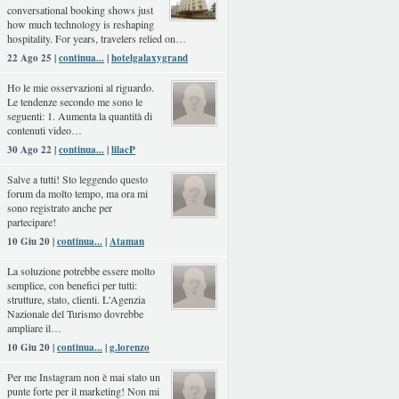
conversational booking shows just
how much technology is reshaping
hospitality. For years, travelers relied on…
22 Ago 25 |
continua...
|
hotelgalaxygrand
Ho le mie osservazioni al riguardo.
Le tendenze secondo me sono le
seguenti: 1. Aumenta la quantità di
contenuti video…
30 Ago 22 |
continua...
|
lilacP
Salve a tutti! Sto leggendo questo
forum da molto tempo, ma ora mi
sono registrato anche per
partecipare!
10 Giu 20 |
continua...
|
Ataman
La soluzione potrebbe essere molto
semplice, con benefici per tutti:
strutture, stato, clienti. L'Agenzia
Nazionale del Turismo dovrebbe
ampliare il…
10 Giu 20 |
continua...
|
g.lorenzo
Per me Instagram non è mai stato un
punte forte per il marketing! Non mi