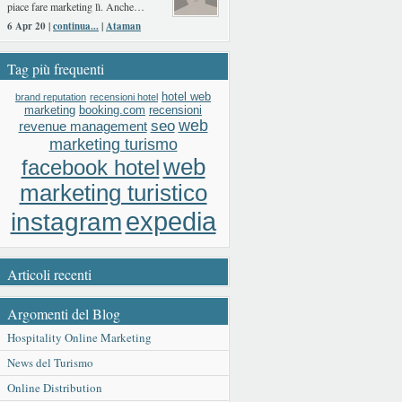
piace fare marketing lì. Anche…
6 Apr 20 |
continua...
|
Ataman
Tag più frequenti
hotel web
brand reputation
recensioni hotel
booking.com
recensioni
marketing
web
seo
revenue management
marketing turismo
web
facebook hotel
marketing turistico
expedia
instagram
Articoli recenti
Argomenti del Blog
Hospitality Online Marketing
News del Turismo
Online Distribution