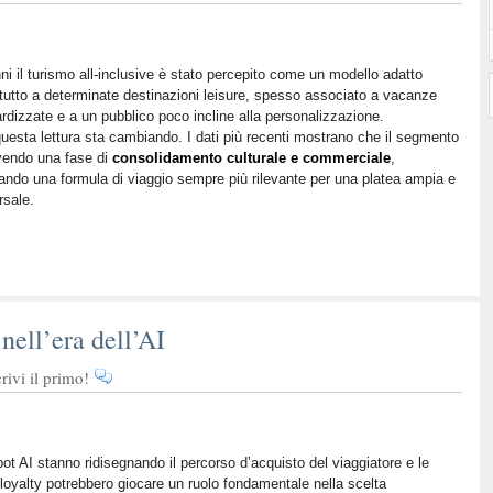
ni il turismo all-inclusive è stato percepito come un modello adatto
tutto a determinate destinazioni leisure, spesso associato a vacanze
rdizzate e a un pubblico poco incline alla personalizzazione.
uesta lettura sta cambiando. I dati più recenti mostrano che il segmento
vendo una fase di
consolidamento culturale e commerciale
,
ando una formula di viaggio sempre più rilevante per una platea ampia e
rsale.
nell’era dell’AI
ivi il primo!
bot AI stanno ridisegnando il percorso d’acquisto del viaggiatore e le
e loyalty potrebbero giocare un ruolo fondamentale nella scelta