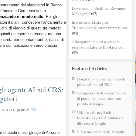
portamento dei viaggiatori in Regno
Dove sono i “Qualified Revenue
 Francia e Germania si sta
Manager”?
(97)
renziando in modo netto
. Per gli
In Business Listing su
atori italiani, conoscere l’andamento e
TripAdvisor: le prime impressioni
tudini di viaggio di questi tre mercati
(94)
quindi un esercizio teorico, ma una
oncreta per orientare tariffe, canali di
Albergatori, attenti a scrivere
ta e comunicazione verso ciascun
recensioni false su Booking.com
(92)
Featured Articles
Hospitality marketing - 5 modi
per eccellere nel 2020
li agenti AI nel CRS:
I maggiori siti di comparazione
gatori
di prezzi nel travel sono una
perdita di tempo?
scrivi il primo!
Utili in calo negli ultimi
trimestri - Le OTA puntano il
dito contro Google
Il fascino rurale degli alberghi
ro di pochi mesi, gli agenti AI sono