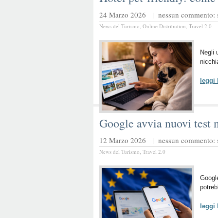
24 Marzo 2026 |
nessun commento: sc
News del Turismo
,
Online Distribution
,
Travel 2.0
Negli 
nicchi
leggi
Google avvia nuovi test n
12 Marzo 2026 |
nessun commento: sc
News del Turismo
,
Travel 2.0
Google
potrebb
leggi