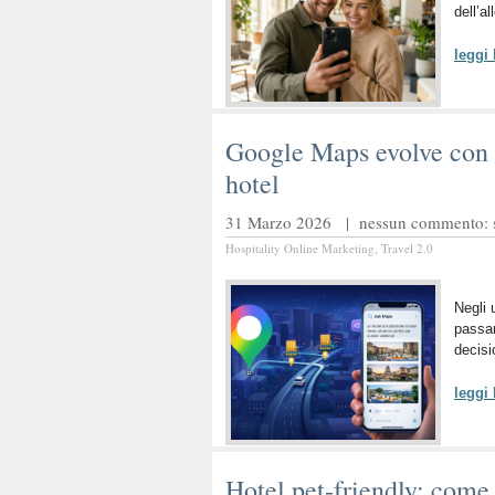
dell’al
leggi
Google Maps evolve con l
hotel
31 Marzo 2026 |
nessun commento: sc
Hospitality Online Marketing
,
Travel 2.0
Negli 
passan
decisi
leggi
Hotel pet-friendly: come 