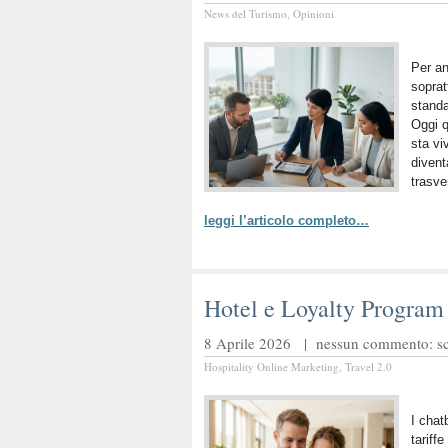
News del Turismo
,
Opinioni
Per an
soprat
standa
Oggi q
sta vi
divent
trasve
leggi l’articolo completo…
Hotel e Loyalty Program 
8 Aprile 2026 |
nessun commento: scr
Hospitality Online Marketing
,
Travel 2.0
I chat
tariff