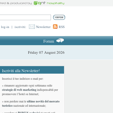
log-in
|
iscriviti:
Newsletter
RSS
Forum
Friday 07 August 2026
Iscriviti alla Newsletter!
Inserisci il tuo indirizzo e-mail per:
» rimanere aggiornato ogni settimana sulle
strategie di web marketing
indispensabili per
promuovere l’hotel su Internet;
» non perdere mai le
ultime novità del mercato
turistico
nazionale ed internazionale
;
» accedere ai
BONUS esclusivi
riservati agli