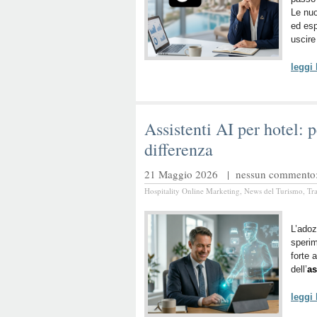
Le nuo
ed esp
uscire
leggi
Assistenti AI per hotel: 
differenza
21 Maggio 2026 |
nessun commento: 
Hospitality Online Marketing
,
News del Turismo
,
Tr
L’adoz
sperim
forte 
dell’
as
leggi