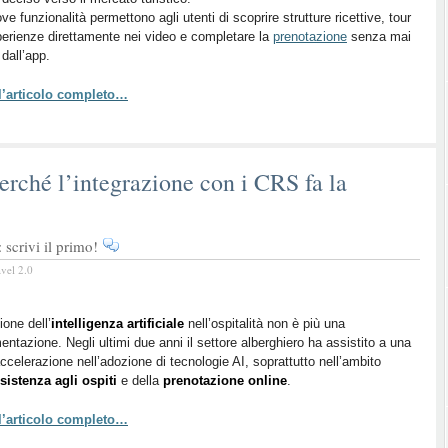
ve funzionalità permettono agli utenti di scoprire strutture ricettive, tour
erienze direttamente nei video e completare la
prenotazione
senza mai
 dall’app.
 l’articolo completo…
perché l’integrazione con i CRS fa la
scrivi il primo!
avel 2.0
ione dell’
intelligenza artificiale
nell’ospitalità non è più una
entazione. Negli ultimi due anni il settore alberghiero ha assistito a una
accelerazione nell’adozione di tecnologie AI, soprattutto nell’ambito
sistenza agli ospiti
e della
prenotazione online
.
 l’articolo completo…