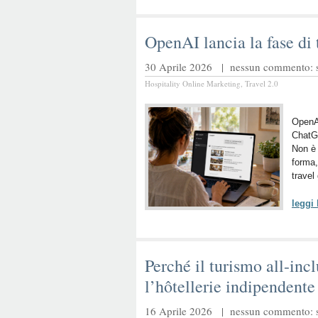
OpenAI lancia la fase d
30 Aprile 2026 |
nessun commento: sc
Hospitality Online Marketing
,
Travel 2.0
OpenAI
ChatG
Non è 
forma,
travel 
leggi
Perché il turismo all-inc
l’hôtellerie indipendente
16 Aprile 2026 |
nessun commento: sc