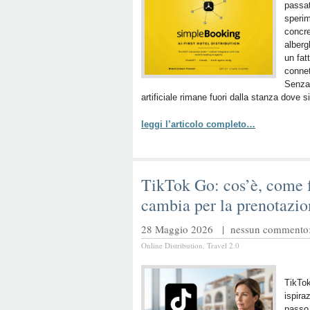
passat
speri
concre
alberg
un fat
connet
Senza 
artificiale rimane fuori dalla stanza dove s
leggi l’articolo completo…
TikTok Go: cos’è, come 
cambia per la prenotazio
28 Maggio 2026 |
nessun commento: 
Online Distribution
,
Travel 2.0
TikTok
ispira
passo 