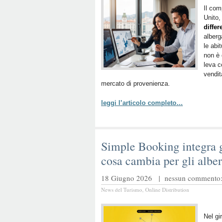
Il com
Unito,
diffe
alberg
le abi
non è 
leva c
vendi
mercato di provenienza.
leggi l’articolo completo…
Simple Booking integra g
cosa cambia per gli alber
18 Giugno 2026 |
nessun commento: 
News del Turismo
,
Online Distribution
Nel gi