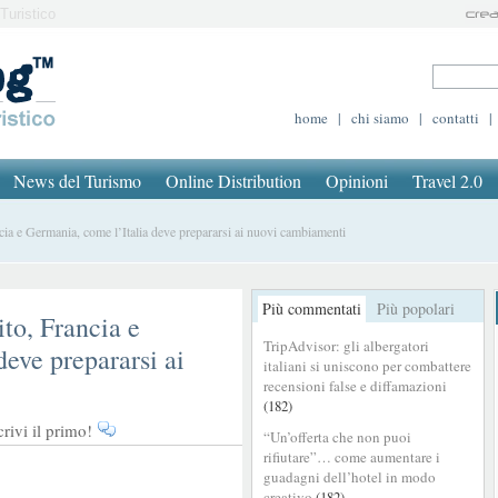
Turistico
home
|
chi siamo
|
contatti
|
News del Turismo
Online Distribution
Opinioni
Travel 2.0
a e Germania, come l’Italia deve prepararsi ai nuovi cambiamenti
Più commentati
Più popolari
to, Francia e
TripAdvisor: gli albergatori
deve prepararsi ai
italiani si uniscono per combattere
recensioni false e diffamazioni
(182)
ivi il primo!
“Un’offerta che non puoi
rifiutare”… come aumentare i
guadagni dell’hotel in modo
creativo
(182)