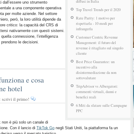
diffusi in Italia
i dall’essere uno strumento
mentale a una componente operativa
Top Travel Trends per il 2020
ta per molte aziende. Nel settore
Rate Parity: 1 motivo per
hiero, però, la loro utilità dipende da
rispettarla - 10 modi per
tore critico: la capacità del CRS di
infrangerla
tersi nativamente con questi sistemi.
quella connessione, l’intelligenza
Customer Centric Revenue
i prendono le decisioni.
Management: il futuro del
revenue è ritagliato sul singolo
cliente
Best Price Guarantee: un
incentivo alla
disintermediazione da non
funziona e cosa
sottovalutare
TripAdvisor vs Albergatori:
ne hotel
commenti virtuali, danni e
benefici reali
scrivi il primo!
6 Miti da sfatare sulle Campagne
PPC
 non è più solo un canale di
zione. Con il lancio di
TikTok Go
negli Stati Uniti, la piattaforma fa un
deciso verso il mercato turistico.