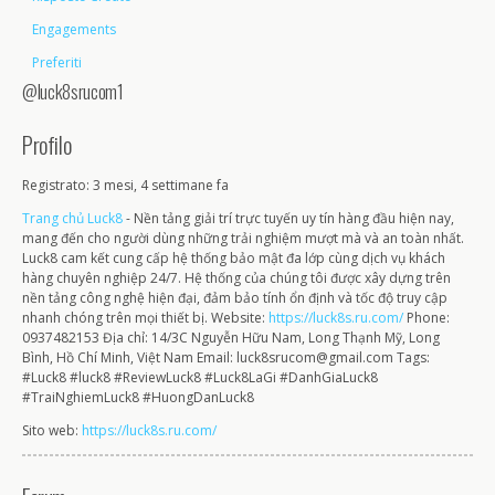
Engagements
Preferiti
@luck8srucom1
Profilo
Registrato: 3 mesi, 4 settimane fa
Trang chủ Luck8
- Nền tảng giải trí trực tuyến uy tín hàng đầu hiện nay,
mang đến cho người dùng những trải nghiệm mượt mà và an toàn nhất.
Luck8 cam kết cung cấp hệ thống bảo mật đa lớp cùng dịch vụ khách
hàng chuyên nghiệp 24/7. Hệ thống của chúng tôi được xây dựng trên
nền tảng công nghệ hiện đại, đảm bảo tính ổn định và tốc độ truy cập
nhanh chóng trên mọi thiết bị. Website:
https://luck8s.ru.com/
Phone:
0937482153 Địa chỉ: 14/3C Nguyễn Hữu Nam, Long Thạnh Mỹ, Long
Bình, Hồ Chí Minh, Việt Nam Email: luck8srucom@gmail.com Tags:
#Luck8 #luck8 #ReviewLuck8 #Luck8LaGi #DanhGiaLuck8
#TraiNghiemLuck8 #HuongDanLuck8
Sito web:
https://luck8s.ru.com/