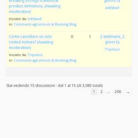
Breaking through traditional
giorno fa
product definitions, (Awaiting
askfjkasf
moderation)
Iniziato da:
askfjkasf
in:
Commenti agli articoli di Booking Blog
Come cancellare un volo
0
1
2 settimane, 2
United Airlines? (Awaiting
giorni fa
moderation)
Tripobuz
Iniziato da:
Tripobuz
in:
Commenti agli articoli di Booking Blog
Stai vedendo 15 discussioni - dal 1 al 15 (di 3,085 totali)
1
2
…
206
→