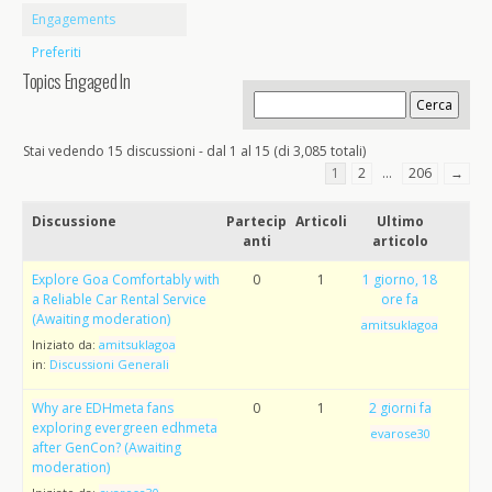
Engagements
Preferiti
Topics Engaged In
Stai vedendo 15 discussioni - dal 1 al 15 (di 3,085 totali)
1
2
…
206
→
Discussione
Partecip
Articoli
Ultimo
anti
articolo
Explore Goa Comfortably with
0
1
1 giorno, 18
a Reliable Car Rental Service
ore fa
(Awaiting moderation)
amitsuklagoa
Iniziato da:
amitsuklagoa
in:
Discussioni Generali
Why are EDHmeta fans
0
1
2 giorni fa
exploring evergreen edhmeta
evarose30
after GenCon? (Awaiting
moderation)