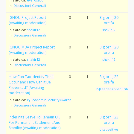
Iniziato da:
evarose30
in:
Discussioni Generali
IGNOU Project Report
0
1
3 giorni, 20
(Awaiting moderation)
ore fa
Iniziato da:
shakir12
shakir12
in:
Discussioni Generali
IGNOU MBA Project Report
0
1
3 giorni, 20
(Awaiting moderation)
ore fa
Iniziato da:
shakir12
shakir12
in:
Discussioni Generali
How Can Tax Identity Theft
0
1
3 giorni, 22
Occur and How Can It Be
ore fa
Prevented? (Awaiting
ISJLeadersInSecurityAw
moderation)
Iniziato da:
ISJLeadersInSecurityAwards
in:
Discussioni Generali
Indefinite Leave To Remain UK
0
1
3 giorni, 23
For Permanent Settlement And
ore fa
Stability (Awaiting moderation)
visapositive