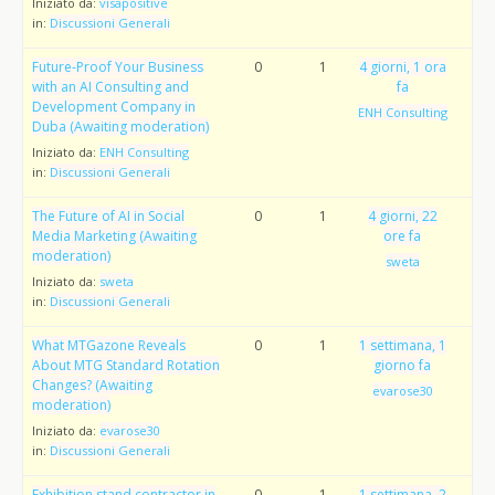
Iniziato da:
visapositive
in:
Discussioni Generali
Future-Proof Your Business
0
1
4 giorni, 1 ora
with an AI Consulting and
fa
Development Company in
ENH Consulting
Duba (Awaiting moderation)
Iniziato da:
ENH Consulting
in:
Discussioni Generali
The Future of AI in Social
0
1
4 giorni, 22
Media Marketing (Awaiting
ore fa
moderation)
sweta
Iniziato da:
sweta
in:
Discussioni Generali
What MTGazone Reveals
0
1
1 settimana, 1
About MTG Standard Rotation
giorno fa
Changes? (Awaiting
evarose30
moderation)
Iniziato da:
evarose30
in:
Discussioni Generali
Exhibition stand contractor in
0
1
1 settimana, 2