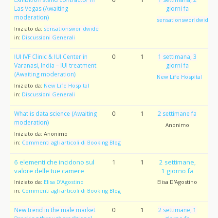
Las Vegas (Awaiting
giorni fa
moderation)
sensationsworldwide
Iniziato da:
sensationsworldwide
in:
Discussioni Generali
IUI IVF Clinic & IUI Center in
0
1
1 settimana, 3
Varanasi, India – IUI treatment
giorni fa
(Awaiting moderation)
New Life Hospital
Iniziato da:
New Life Hospital
in:
Discussioni Generali
What is data science (Awaiting
0
1
2 settimane fa
moderation)
Anonimo
Iniziato da:
Anonimo
in:
Commenti agli articoli di Booking Blog
6 elementi che incidono sul
1
1
2 settimane,
valore delle tue camere
1 giorno fa
Iniziato da:
Elisa D’Agostino
Elisa D'Agostino
in:
Commenti agli articoli di Booking Blog
New trend in the male market
0
1
2 settimane, 1