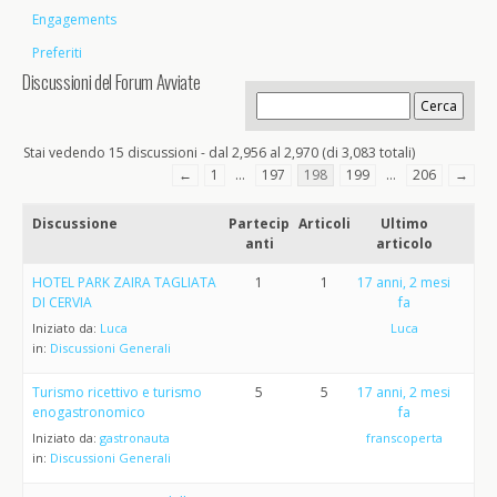
Engagements
Preferiti
Discussioni del Forum Avviate
Stai vedendo 15 discussioni - dal 2,956 al 2,970 (di 3,083 totali)
←
1
…
197
198
199
…
206
→
Discussione
Partecip
Articoli
Ultimo
anti
articolo
HOTEL PARK ZAIRA TAGLIATA
1
1
17 anni, 2 mesi
DI CERVIA
fa
Iniziato da:
Luca
Luca
in:
Discussioni Generali
Turismo ricettivo e turismo
5
5
17 anni, 2 mesi
enogastronomico
fa
Iniziato da:
gastronauta
franscoperta
in:
Discussioni Generali