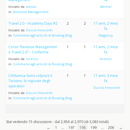
Iniziato da:
alessio
sfarinel
in:
Revenue Management
Travel 2.0 – Academy Days #2
2
2
17 anni, 2 mesi
fa
Iniziato da:
Duccio Innocenti
in:
Commenti agli articoli di Booking Blog
55agency
Corso “Revenue Management
1
1
17 anni, 2 mesi
e Travel 2.0” – Conferma
fa
Iniziato da:
lorenzo
lorenzo
in:
Commenti agli articoli di Booking Blog
L’Influenza Suina colpisce il
1
1
17 anni, 3 mesi
Turismo: le risposte degli
fa
operatori
Duccio Innocenti
Iniziato da:
Duccio Innocenti
in:
Commenti agli articoli di Booking Blog
Stai vedendo 15 discussioni - dal 2,956 al 2,970 (di 3,083 totali)
←
1
…
197
198
199
…
206
→