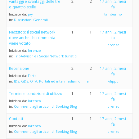
vantaggi e svantaggi delle tre
2
2
17 anni, 2 mesi
o quattro stelle
fa
Iniziato da:
joy
tamburino
in:
Discussioni Generali
Nextstop: il social network
1
1
17 anni, 2 mesi
dove anche chi commenta
fa
viene votato
lorenzo
Iniziato da:
lorenzo
in:
TripAdvisor e i Social Network turistici
Recensione
2
2
17 anni, 2 mesi
fa
Iniziato da:
Farto
in:
IDS, GDS, OTA, Portali ed intermediari online
Filippo
Termini e condizioni di utilizzo
1
1
17 anni, 2 mesi
fa
Iniziato da:
lorenzo
in:
Commenti agli articoli di Booking Blog
lorenzo
Contatti
1
1
17 anni, 2 mesi
fa
Iniziato da:
lorenzo
in:
Commenti agli articoli di Booking Blog
lorenzo