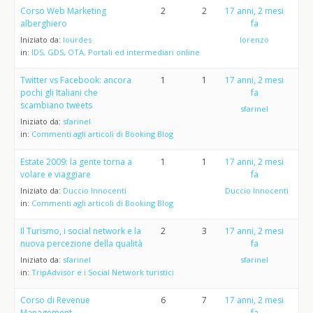
Corso Web Marketing
2
2
17 anni, 2 mesi
alberghiero
fa
Iniziato da:
lourdes
lorenzo
in:
IDS, GDS, OTA, Portali ed intermediari online
Twitter vs Facebook: ancora
1
1
17 anni, 2 mesi
pochi gli Italiani che
fa
scambiano tweets
sfarinel
Iniziato da:
sfarinel
in:
Commenti agli articoli di Booking Blog
Estate 2009: la gente torna a
1
1
17 anni, 2 mesi
volare e viaggiare
fa
Iniziato da:
Duccio Innocenti
Duccio Innocenti
in:
Commenti agli articoli di Booking Blog
Il Turismo, i social network e la
2
3
17 anni, 2 mesi
nuova percezione della qualità
fa
Iniziato da:
sfarinel
sfarinel
in:
TripAdvisor e i Social Network turistici
Corso di Revenue
6
7
17 anni, 2 mesi
Management
fa