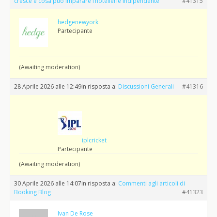
cresce e cosa può imparare l’hôtellerie indipendente
#41315
hedgenewyork
Partecipante
(Awaiting moderation)
28 Aprile 2026 alle 12:49
in risposta a:
Discussioni Generali
#41316
iplcricket
Partecipante
(Awaiting moderation)
30 Aprile 2026 alle 14:07
in risposta a:
Commenti agli articoli di
Booking Blog
#41323
Ivan De Rose