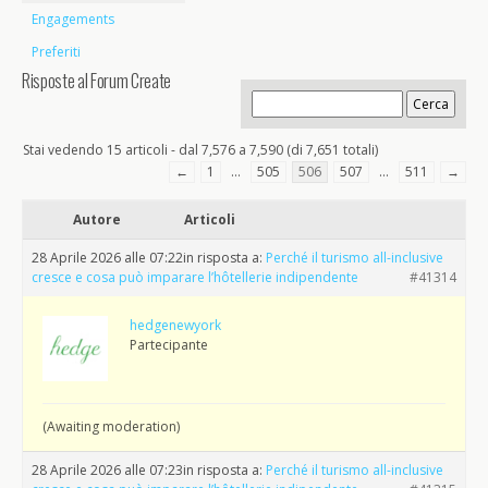
Engagements
Preferiti
Risposte al Forum Create
Stai vedendo 15 articoli - dal 7,576 a 7,590 (di 7,651 totali)
←
1
…
505
506
507
…
511
→
Autore
Articoli
28 Aprile 2026 alle 07:22
in risposta a:
Perché il turismo all-inclusive
cresce e cosa può imparare l’hôtellerie indipendente
#41314
hedgenewyork
Partecipante
(Awaiting moderation)
28 Aprile 2026 alle 07:23
in risposta a:
Perché il turismo all-inclusive