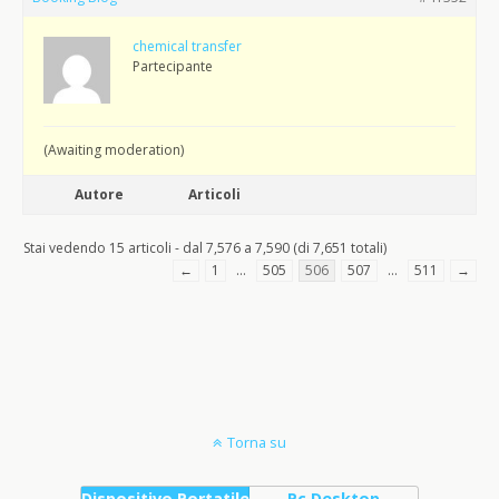
chemical transfer
Partecipante
(Awaiting moderation)
Autore
Articoli
Stai vedendo 15 articoli - dal 7,576 a 7,590 (di 7,651 totali)
←
1
…
505
506
507
…
511
→
Torna su
Dispositivo Portatile
Pc Desktop