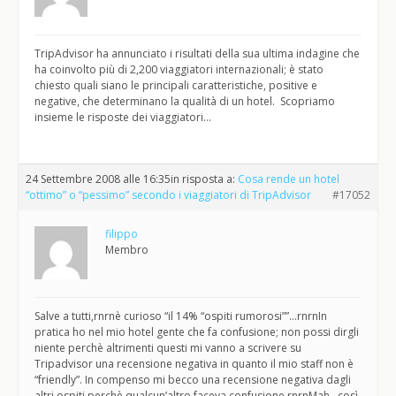
TripAdvisor ha annunciato i risultati della sua ultima indagine che
ha coinvolto più di 2,200 viaggiatori internazionali; è stato
chiesto quali siano le principali caratteristiche, positive e
negative, che determinano la qualità di un hotel. Scopriamo
insieme le risposte dei viaggiatori…
24 Settembre 2008 alle 16:35
in risposta a:
Cosa rende un hotel
“ottimo” o “pessimo” secondo i viaggiatori di TripAdvisor
#17052
filippo
Membro
Salve a tutti,rnrnè curioso “il 14% “ospiti rumorosi””…rnrnIn
pratica ho nel mio hotel gente che fa confusione; non possi dirgli
niente perchè altrimenti questi mi vanno a scrivere su
Tripadvisor una recensione negativa in quanto il mio staff non è
“friendly”. In compenso mi becco una recensione negativa dagli
altri ospiti perchè qualcun’altro faceva confusione.rnrnMah…così