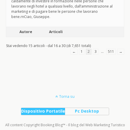
caldamente di investire in formazione nelle persone che
lavorano negli hotel a qualsiasi livello, dall’amministrazione al
marketing e di pagare bene le persone che lavorano
bene.rnCiao, Giuseppe.
Autore
Articoli
Stai vedendo 15 articoli - dal 16 a 30 (di 7,651 totali)
←
1
2
3
…
511
→
Torna su
Dispositivo Portatile
Pc Desktop
All content Copyright Booking Blog™ - Il blog del Web Marketing Turistico