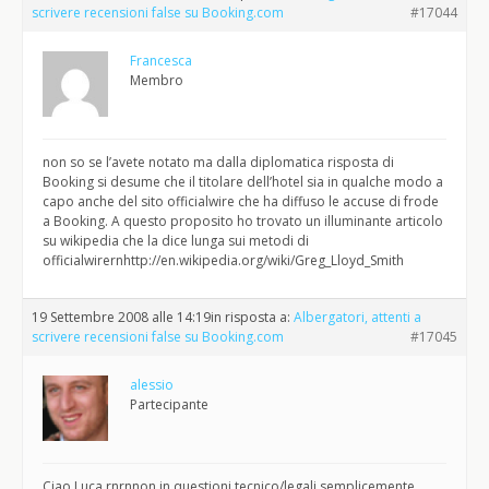
scrivere recensioni false su Booking.com
#17044
Francesca
Membro
non so se l’avete notato ma dalla diplomatica risposta di
Booking si desume che il titolare dell’hotel sia in qualche modo a
capo anche del sito officialwire che ha diffuso le accuse di frode
a Booking. A questo proposito ho trovato un illuminante articolo
su wikipedia che la dice lunga sui metodi di
officialwirernhttp://en.wikipedia.org/wiki/Greg_Lloyd_Smith
19 Settembre 2008 alle 14:19
in risposta a:
Albergatori, attenti a
scrivere recensioni false su Booking.com
#17045
alessio
Partecipante
Ciao Luca,rnrnnon in questioni tecnico/legali semplicemente