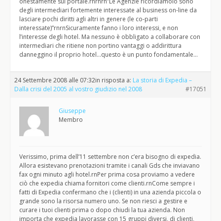
onestamente sul portale.rnrnrn”Le Agenzie ricordiamolo sono
degli intermediari fortemente interessate al business on-line da
lasciare pochi diritti agli altri in genere (le co-parti
interessate)”rnrnSicuramente fanno i loro interessi, e non
l’interesse degli hotel. Ma nessuno è obbligato a collaborare con
intermediari che ritiene non portino vantaggi o addirittura
danneggino il proprio hotel…questo è un punto fondamentale…
24 Settembre 2008 alle 07:32
in risposta a:
La storia di Expedia –
Dalla crisi del 2005 al vostro giudizio nel 2008
#17051
Giuseppe
Membro
Verissimo, prima dell’11 settembre non c’era bisogno di expedia.
Allora esistevano prenotazioni tramite i canali Gds che inviavano
fax ogni minuto agli hotel.rnPer prima cosa proviamo a vedere
ciò che expedia chiama fornitori come clienti.rnCome sempre i
fatti di Expedia confermano che i (clienti) in una azienda piccola o
grande sono la risorsa numero uno. Se non riesci a gestire e
curare i tuoi clienti prima o dopo chiudi la tua azienda. Non
importa che expedia lavorasse con 15 gruppi diversi, di clienti,