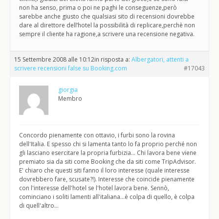
non ha senso, prima o poi ne paghi le conseguenze,però
sarebbe anche giusto che qualsiasi sito di recensioni dovrebbe
dare al direttore dell’hotel la possibilità di replicare,perchè non
sempre il cliente ha ragione,a scrivere una recensione negativa.
15 Settembre 2008 alle 10:12
in risposta a:
Albergatori, attenti a
scrivere recensioni false su Booking.com
#17043
giorgia
Membro
Concordo pienamente con ottavio, i furbi sono la rovina
dell'Italia. E spesso chi si lamenta tanto lo fa proprio perché non
gli lasciano esercitare la propria furbizia… Chi lavora bene viene
premiato sia da siti come Booking che da siti come TripAdvisor.
E' chiaro che questi siti fanno il loro interesse (quale interesse
dovrebbero fare, scusate?!). Interesse che coincide pienamente
con l'interesse dell'hotel se l'hotel lavora bene. Sennò,
cominciano i soliti lamenti all'italiana…è colpa di quello, è colpa
di quell'altro…