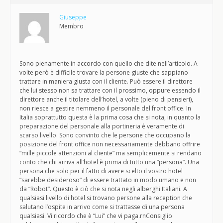
Giuseppe
Membro
Sono pienamente in accordo con quello che dite nell’articolo. A
volte però è difficile trovare la persone giuste che sappiano
trattare in maniera giusta con il cliente. Può essere il direttore
che lui stesso non sa trattare con il prossimo, oppure essendo il
direttore anche il titolare dell’hotel, a volte (pieno di pensieri),
non riesce a gestire nemmeno il personale del front office. In
Italia soprattutto questa è la prima cosa che si nota, in quanto la
preparazione del personale alla portineria è veramente di
scarso livello. Sono convinto che le persone che occupano la
posizione del front office non necessariamente debbano offrire
“mille piccole attenzioni al cliente” ma semplicemente si rendano
conto che chi arriva all’hotel è prima di tutto una “persona”. Una
persona che solo per il fatto di avere scelto il vostro hotel
“sarebbe desideroso” di essere trattato in modo umano e non
da “Robot”. Questo è ciò che si nota negli alberghi Italiani. A
qualsiasi livello di hotel si trovano persone alla reception che
salutano l’ospite in arrivo come si trattasse di una persona
qualsiasi. Vi ricordo che è “Lui” che vi paga.rnConsiglio