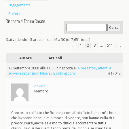
Engagements
Preferiti
Risposte al Forum Create
Stai vedendo 15 articoli - dal 16 a 30 (di 7,651 totali)
←
1
2
3
…
511
→
Autore
Articoli
13 Settembre 2008 alle 11:35
in risposta a:
Albergatori, attenti a
scrivere recensioni false su Booking.com
#17042
davide
Membro
Concordo col fatto che Booking.com abbia fatto bene.rnGli hotel
che lavorano bene, a mio modo di vedere, non hanno nulla di cui
preoccuparsi,anche se è molto difficile accontentare tutti i
clienti,i giudizi dei clienti fanno parte del gioco,e se sono falsi