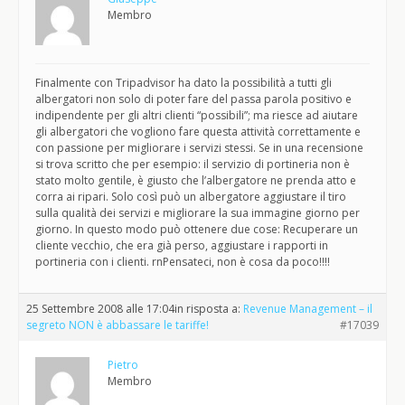
Membro
Finalmente con Tripadvisor ha dato la possibilità a tutti gli
albergatori non solo di poter fare del passa parola positivo e
indipendente per gli altri clienti “possibili”; ma riesce ad aiutare
gli albergatori che vogliono fare questa attività correttamente e
con passione per migliorare i servizi stessi. Se in una recensione
si trova scritto che per esempio: il servizio di portineria non è
stato molto gentile, è giusto che l’albergatore ne prenda atto e
corra ai ripari. Solo così può un albergatore aggiustare il tiro
sulla qualità dei servizi e migliorare la sua immagine giorno per
giorno. In questo modo può ottenere due cose: Recuperare un
cliente vecchio, che era già perso, aggiustare i rapporti in
portineria con i clienti. rnPensateci, non è cosa da poco!!!!
25 Settembre 2008 alle 17:04
in risposta a:
Revenue Management – il
segreto NON è abbassare le tariffe!
#17039
Pietro
Membro