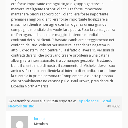
era forse importante che ogni singolo gruppo gestisse in
maniera intelligente i propri clienti. Era forse importante
mantenere buoni rapporti con i clienti, era forse importante
premiare i migliori clienti, era forse importante fidelizzare al
massimo i clienti e non agire con l’arroganza di una grande
compagnia mondiale che vuole fare paura. Ecco la conseguenza
dell’arroganza di una delle maggiori aziende mondiali nei
confronti dei suoi clienti. E’ bastato cambiare atteggiamento nei
confonti dei suoi colienti per invertire la tendenza negativa in
atto. E credetemi, non centra nulla il fatto di avere 15 versioni di
contratti diversi, che potevano creare problemi a una catena
alberghiera internazionale. Era comunque gestibile… trattando
bene il cliente.rnLo dimostra il commento di Michele, dove il suo
amico si è creato una clientela all’interno di expedia… curandone
la clientela in prima persona.rnComplementi a questa persona
che probabilmente ne capisce più di Paul Brown, presidente di
Expedia North America.
24 Settembre 2008 alle 15:29
in risposta a:
TripAdvisor e i Social
Network turistici
#14832
lorenzo
Membro