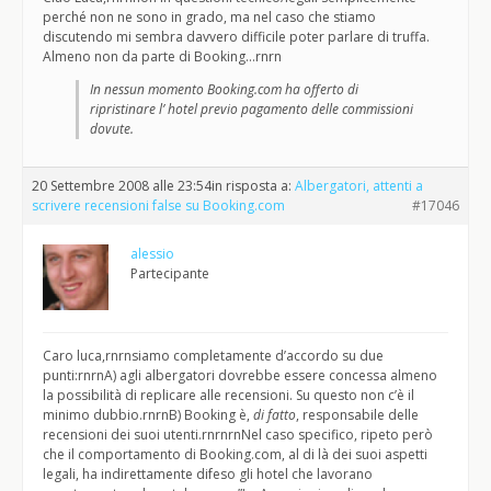
perché non ne sono in grado, ma nel caso che stiamo
discutendo mi sembra davvero difficile poter parlare di truffa.
Almeno non da parte di Booking…rnrn
In nessun momento Booking.com ha offerto di
ripristinare l’ hotel previo pagamento delle commissioni
dovute.
20 Settembre 2008 alle 23:54
in risposta a:
Albergatori, attenti a
scrivere recensioni false su Booking.com
#17046
alessio
Partecipante
Caro luca,rnrnsiamo completamente d’accordo su due
punti:rnrnA) agli albergatori dovrebbe essere concessa almeno
la possibilità di replicare alle recensioni. Su questo non c’è il
minimo dubbio.rnrnB) Booking è,
di fatto
, responsabile delle
recensioni dei suoi utenti.rnrnrnNel caso specifico, ripeto però
che il comportamento di Booking.com, al di là dei suoi aspetti
legali, ha indirettamente difeso gli hotel che lavorano