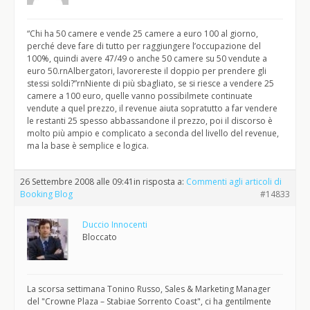
“Chi ha 50 camere e vende 25 camere a euro 100 al giorno,
perché deve fare di tutto per raggiungere l’occupazione del
100%, quindi avere 47/49 o anche 50 camere su 50 vendute a
euro 50.rnAlbergatori, lavorereste il doppio per prendere gli
stessi soldi?”rnNiente di più sbagliato, se si riesce a vendere 25
camere a 100 euro, quelle vanno possibilmete continuate
vendute a quel prezzo, il revenue aiuta sopratutto a far vendere
le restanti 25 spesso abbassandone il prezzo, poi il discorso è
molto più ampio e complicato a seconda del livello del revenue,
ma la base è semplice e logica.
26 Settembre 2008 alle 09:41
in risposta a:
Commenti agli articoli di
Booking Blog
#14833
Duccio Innocenti
Bloccato
La scorsa settimana Tonino Russo, Sales & Marketing Manager
del "Crowne Plaza – Stabiae Sorrento Coast", ci ha gentilmente