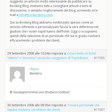
suggerito un articolo molto interessante da pubblicare su
Booking Blog. Invitiamo tutti a consigliare articoli e temi di
discussione, o semplici miglioramenti del blog, scrivendo un’e-
mail a
info@bookingblog.com
.
Qui su Booking Blog abbiamo evidenziato spesso come un
servizio efficiente e personalizzato faccia la vera differenza nel
giudizio che i vostri ospiti hanno dell’hotel. Oggi ci occupiamo
quindi della selezione di un personale che sia in grado risolvere
efficacemente i problemi dei clienti.
29 Settembre 2008 alle 10:34
in risposta a:
Cosa rende un hotel
“ottimo” o “pessimo” secondo i viaggiatori di TripAdvisor
#17055
filippo
Membro
@ GiuseppernrnHai una struttura ricettiva?
30 Settembre 2008 alle 09:35
in risposta a:
Trovare personale che
sappia risolvere i problemi dei clienti
#17057