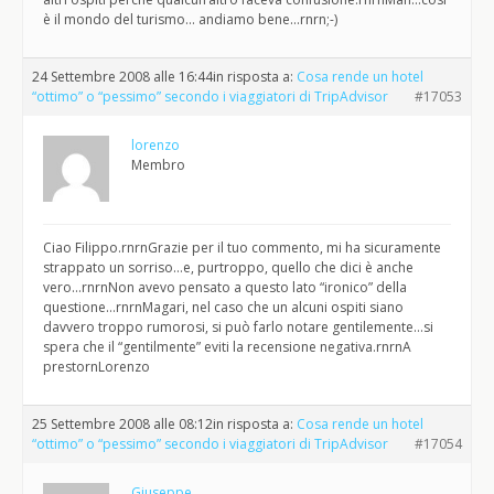
è il mondo del turismo… andiamo bene…rnrn;-)
24 Settembre 2008 alle 16:44
in risposta a:
Cosa rende un hotel
“ottimo” o “pessimo” secondo i viaggiatori di TripAdvisor
#17053
lorenzo
Membro
Ciao Filippo.rnrnGrazie per il tuo commento, mi ha sicuramente
strappato un sorriso…e, purtroppo, quello che dici è anche
vero…rnrnNon avevo pensato a questo lato “ironico” della
questione…rnrnMagari, nel caso che un alcuni ospiti siano
davvero troppo rumorosi, si può farlo notare gentilemente…si
spera che il “gentilmente” eviti la recensione negativa.rnrnA
prestornLorenzo
25 Settembre 2008 alle 08:12
in risposta a:
Cosa rende un hotel
“ottimo” o “pessimo” secondo i viaggiatori di TripAdvisor
#17054
Giuseppe