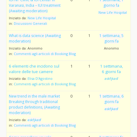
Varanasi, India – IUI treatment
giorno fa
(Awaiting moderation)
New Life Hospital
Iniziato da:
New Life Hospital
in:
Discussioni Generali
What is data science (Awaiting
0
1
1 settimana, 5
moderation)
giorni fa
Iniziato da:
Anonimo
Anonimo
in:
Commenti agli articoli di Booking Blog
6 elementi che incidono sul
1
1
1 settimana,
valore delle tue camere
6 giorni fa
Iniziato da:
Elisa D’Agostino
askfjkasf
in:
Commenti agli articoli di Booking Blog
New trend in the male market
0
1
1 settimana, 6
Breaking through traditional
giorni fa
product definitions, (Awaiting
askfjkasf
moderation)
Iniziato da:
askfjkasf
in:
Commenti agli articoli di Booking Blog