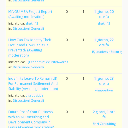
in:
Discussioni Generali
IGNOU MBA Project Report
0
1
1 giorno, 20
(Awaiting moderation)
ore fa
Iniziato da:
shakir12
shakir12
in:
Discussioni Generali
How Can Tax Identity Theft
0
1
1 giorno, 22
Occur and How Can It Be
ore fa
Prevented? (Awaiting
ISJLeadersInSecurityAw
moderation)
Iniziato da:
ISJLeadersInSecurityAwards
in:
Discussioni Generali
Indefinite Leave To Remain UK
0
1
1 giorno, 23
For Permanent Settlement And
ore fa
Stability (Awaiting moderation)
visapositive
Iniziato da:
visapositive
in:
Discussioni Generali
Future-Proof Your Business
0
1
2 giorni, 1 ora
with an AI Consulting and
fa
Development Company in
ENH Consulting
Duba (Awaiting moderation)