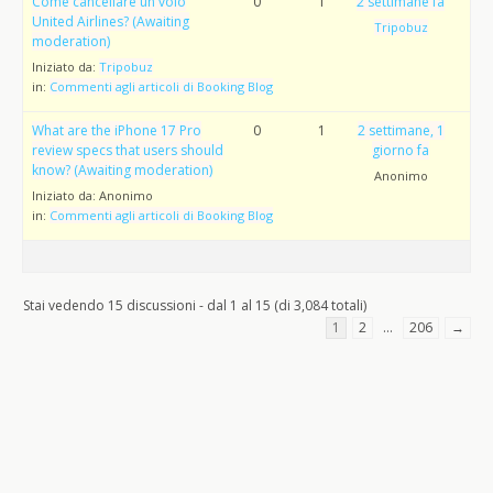
Come cancellare un volo
0
1
2 settimane fa
United Airlines? (Awaiting
Tripobuz
moderation)
Iniziato da:
Tripobuz
in:
Commenti agli articoli di Booking Blog
What are the iPhone 17 Pro
0
1
2 settimane, 1
review specs that users should
giorno fa
know? (Awaiting moderation)
Anonimo
Iniziato da:
Anonimo
in:
Commenti agli articoli di Booking Blog
Stai vedendo 15 discussioni - dal 1 al 15 (di 3,084 totali)
1
2
…
206
→