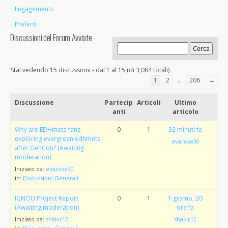
Engagements
Preferiti
Discussioni del Forum Avviate
Stai vedendo 15 discussioni - dal 1 al 15 (di 3,084 totali)
1
2
…
206
→
Discussione
Partecip
Articoli
Ultimo
anti
articolo
Why are EDHmeta fans
0
1
32 minuti fa
exploring evergreen edhmeta
evarose30
after GenCon? (Awaiting
moderation)
Iniziato da:
evarose30
in:
Discussioni Generali
IGNOU Project Report
0
1
1 giorno, 20
(Awaiting moderation)
ore fa
Iniziato da:
shakir12
shakir12