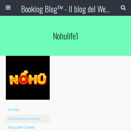
Booking Blog™ - Il blog del Web Marketing Turistico
Nohulife1
Profilo
Discussioni avviate
Risposte Create