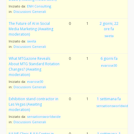
Iniziato da:
ENH Consulting
in:
Discussioni Generali
The Future of AI in Social
0
1
2 giorni, 22
Media Marketing (Awaiting
ore fa
moderation)
sweta
Iniziato da:
sweta
in:
Discussioni Generali
What MTGazone Reveals
0
1
6 giorni fa
About MTG Standard Rotation
evarose30
Changes? (Awaiting
moderation)
Iniziato da:
evarose30
in:
Discussioni Generali
Exhibition stand contractor in
0
1
1 settimana fa
Las Vegas (Awaiting
sensationsworldwide
moderation)
Iniziato da:
sensationsworldwide
in:
Discussioni Generali
IUI IVF Clinic & IUI Center in
0
1
1 settimana, 1